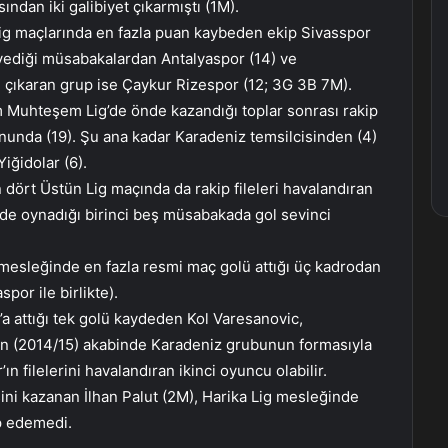
ndan iki galibiyet çıkarmıştı (1M).
ig maçlarında en fazla puan kaybeden ekip Sivasspor
 yediği müsabakalardan Antalyaspor (14) ve
 çıkaran grup ise Çaykur Rizespor (12; 3G 3B 7M).
Muhteşem Lig’de önde kazandığı toplar sonrası rakip
nunda (19). Şu ana kadar Karadeniz temsilcisinden (4)
iğidolar (6).
 dört Üstün Lig maçında da rakip fileleri havalandıran
de oynadığı birinci beş müsabakada gol sevinci
 mesleğinde en fazla resmi maç golü attığı üç kadrodan
por ile birlikte).
 attığı tek golü kaydeden Kol Varesanovic,
n (2014/15) akabinde Karadeniz grubunun formasıyla
n filelerini havalandıran ikinci oyuncu olabilir.
ini kazanan İlhan Palut (2M), Harika Lig mesleğinde
p edemedi.