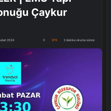
konuğu Çaykur
Şubat 2024
0
979
2 dakika okuma süresi