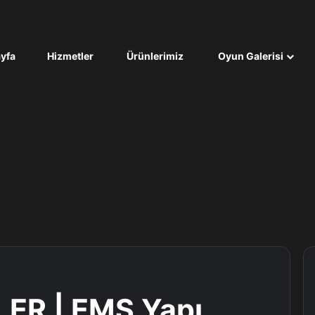
yfa
Hizmetler
Ürünlerimiz
Oyun Galerisi
ER | EMS Yapı