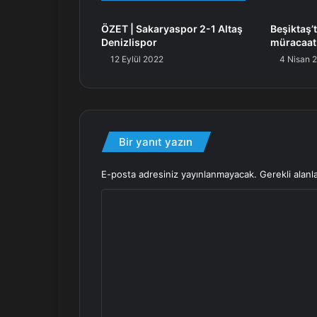
ÖZET | Sakaryaspor 2-1 Altaş
Beşiktaş’
Denizlispor
müracaat
12 Eylül 2022
4 Nisan 
Bir yanıt yazın
E-posta adresiniz yayınlanmayacak.
Gerekli alanl
Y
o
r
u
m
*