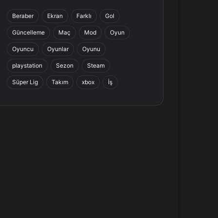
b
e
a
s
Beraber
Ekran
Farklı
Gol
o
d
g
A
Güncelleme
Maç
Mod
Oyun
o
I
r
p
Oyuncu
Oyunlar
Oyunu
k
n
a
p
playstation
Sezon
Steam
Süper Lig
Takım
xbox
İş
m