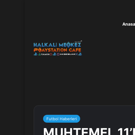
Anasa
Futbol Haberleri
MUHTEMEL 11’L