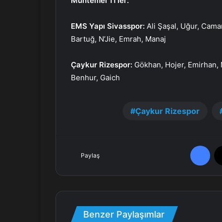
Muhtemel 11’ler:
EMS Yapı Sivasspor:
Ali Şaşal, Uğur, Cam
Bartuğ, N’Jie, Emrah, Manaj
Çaykur Rizespor:
Gökhan, Hojer, Emirhan, M
Benhur, Gaich
Çaykur Rizespor
Facebook
Paylaş
Benzer Paylaşımlar