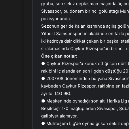
grubu, son sekiz deplasman maçında üç pu
Sivasspor, bu dönem birinci golü attığı Mu
pozisyonunda.
Sezonun geride kalan kısmında açılış golü
Yılport Samsunspor’un akabinde en fazla p
İki kadroya dair dikkat çeken bir başka istat
sıralamasında Çaykur Rizespor’un birinci, r
Öne çıkan notlar:
● Çaykur Rizespor’u konuk ettiği son dört
rakibini iç alanda en son ligden düştüğü 2
● 2007/08 döneminden bu yana Sivasspor’d
kaybeden Çaykur Rizespor, rakibine en fazl
ayrıldı (4G 9B).
● Meskeninde oynadığı son altı Harika Li
Beşiktaş’ı 1-0 mağlup eden Sivasspor, Şuba
galibiyet alamıyor.
● Muhteşem Lig’de oynadığı son sekiz de