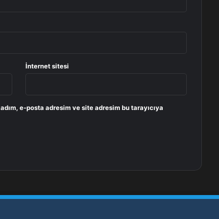
İnternet sitesi
 adım, e-posta adresim ve site adresim bu tarayıcıya