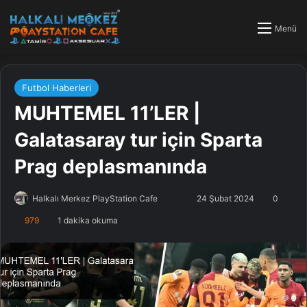
Menü
Futbol Haberleri
MUHTEMEL 11’LER |
Galatasaray tur için Sparta
Prag deplasmanında
Halkalı Merkez PlayStation Cafe
F
B
24 Şubat 2024
0
o
i
979
1 dakika okuma
l
r
l
e
o
-
w
p
o
o