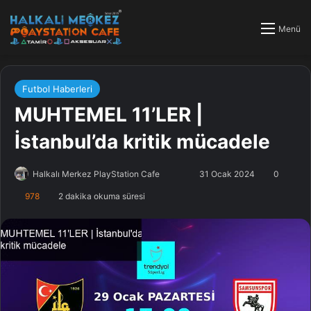
Menü
Futbol Haberleri
MUHTEMEL 11’LER |
İstanbul’da kritik mücadele
Halkalı Merkez PlayStation Cafe
F
B
31 Ocak 2024
0
o
i
978
2 dakika okuma süresi
l
r
l
e
o
-
w
p
o
o
n
s
X
t