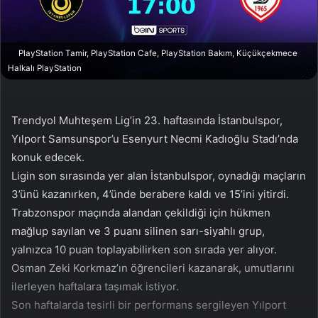
a
g
ö
PlayStation Tamir, PlayStation Cafe, PlayStation Bakım, Küçükçekmece
n
Halkalı PlayStation
d
e
r
Trendyol Muhteşem Lig’in 23. haftasında İstanbulspor,
m
Yılport Samsunspor’u Esenyurt Necmi Kadıoğlu Stadı’nda
e
konuk edecek.
k
Ligin son sırasında yer alan İstanbulspor, oynadığı maçların
3’ünü kazanırken, 4’ünde berabere kaldı ve 15’ini yitirdi.
Trabzonspor maçında alandan çekildiği için hükmen
mağlup sayılan ve 3 puanı silinen sarı-siyahlı grup,
yalnızca 10 puan toplayabilirken son sırada yer alıyor.
Osman Zeki Korkmaz’ın öğrencileri kazanarak, umutlarını
ilerleyen haftalara taşımak istiyor.
Son haftalarda tesirli bir performans sergileyen Yılport