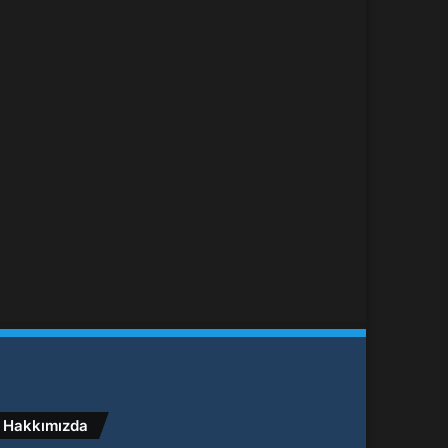
Hakkımızda