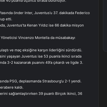
t ise 40 puanla üçüncü sırada bulunuyor.
haftasında önder Inter, Juventus’u 37. dakikada Federico
up etti.
da, Juventus’ta Kenan Yıldız ise 66 dakika misyon
 Yöneticisi Vincenzo Montella da müsabakayı
 ulaştı ve maç eksiğine karşın liderliğini sürdürdü.
isini yaşayan Juventus ise 53 puanla ikinci sırada
nda 3-2 kazanarak puanını 49’a çıkardı ve ligde 3.
ftasında PSG, deplasmanda Strasbourg’u 2-1 yendi.
berabere kaldı.
ini sağlamlaştırırken 39 puanlı Birçok ikinci, 36