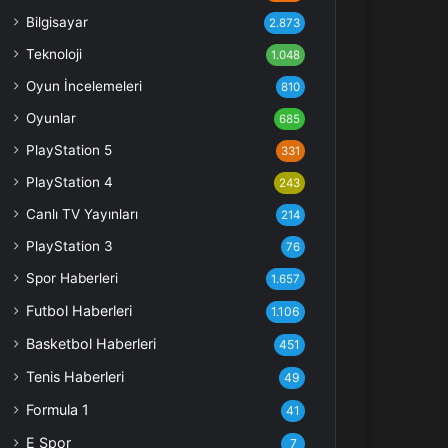
Bilgisayar
2.873
Teknoloji
1.048
Oyun İncelemeleri
810
Oyunlar
685
PlayStation 5
331
PlayStation 4
243
Canlı TV Yayınları
214
PlayStation 3
76
Spor Haberleri
1.657
Futbol Haberleri
1.106
Basketbol Haberleri
451
Tenis Haberleri
49
Formula 1
41
E Spor
7