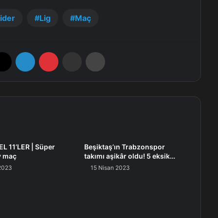
ider
Lig
Maç
X
LinkedIn
Pinterest
E-Posta ile paylaş
Yazdır
 11’LER | Süper
Beşiktaş’ın Trabzonspor
v maç
takımı aşikâr oldu! 5 eksik…
 2023
15 Nisan 2023