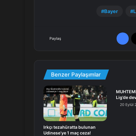
Bayer
L
Facebook
Paylaş
Benzer Paylaşımlar
MUHTEMEL
Lig’de de
20 Eylül
Irkçı tezahüratta bulunan
Udinese’ye 1 maç ceza!