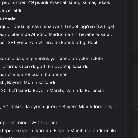
rpool önder, 49 puanlı Arsenal ikinci, iki maçı eksik
a yer aldı.
 zirvede
bir öteki lig olan İspanya 1. Futbol Ligi’nin (La Liga)
rid alanında Atletico Madrid ile 1-1 berabere kaldı.
s’i 3-1 yenerken Girona da konuk ettiği Real
i korusa da şampiyonluk yarışında en yakın rakibi
 artırmak için değerli bir avantajı kaçırdı.
Madrid’in ise 48 puanı bulunuyor.
ktı, Bayern Münih kazandı
) 20. haftasında Bayern Münih, alanında Borussia
, 62. dakikada oyuna girerek Bayern Münih formasıyla
deplasmanında 2-0 kazandı.
tepedeki yerini korudu. Bayern Münih ise önderin iki