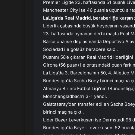
Premier Lig’de 23. haftasında 51 puanlı Live
Manchester City ise 46 puanla üçüncü sırad
LaLiga’da Real Madrid, beraberliğe karşın
Liderlik çabasında büyük heyecanın yaşandığı 
23. haftasında oynanan derbi maçta Real Mad
Barcelona ise deplasmanda Deportivo Alave
Sociedad ile golsüz berabere kaldı.
Puanını 58’e çıkaran Real Madrid liderliğin
Girona (56 puan) ile ortasındaki puan farkını
La Liga’da 3. Barcelona’nın 50, 4. Atletico 
Bundesliga’da Sacha Boey birinci maçına çı
Almanya Birinci Futbol Ligi’nin (Bundesliga
Mönchengladbach’ı 3-1 yendi.
Galatasaray’dan transfer edilen Sacha Boey
birinci maçına çıktı.
Lider Bayer Leverkusen ise Darmstadt 98 
Bundesliga’da Bayer Leverkusen, 52 puanla 