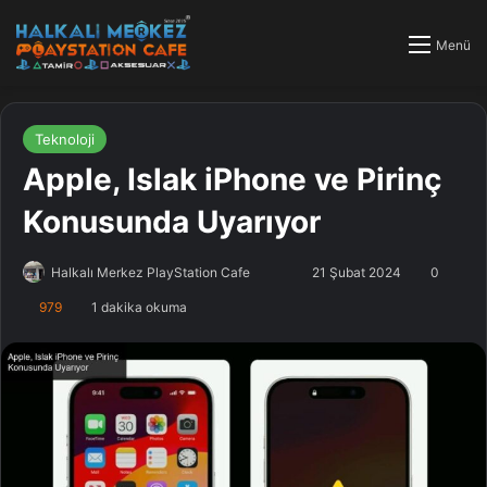
Menü
Teknoloji
Apple, Islak iPhone ve Pirinç
Konusunda Uyarıyor
Halkalı Merkez PlayStation Cafe
F
B
21 Şubat 2024
0
o
i
979
1 dakika okuma
l
r
l
e
o
-
w
p
o
o
n
s
X
t