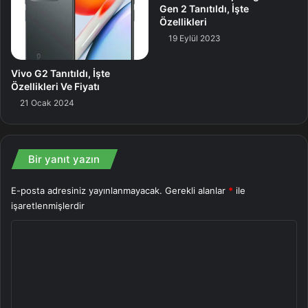
etmeyi yahut aksesuarı bağlamayı denemelisiniz. Birtakım
Gen 2 Tanıtıldı, İşte
durumlarda, kuruması için aygıtı daha uzun mühlet
Özellikleri
bırakmanız da gerekebilir. Apple ayrıyeten aygıtı ıslakken
19 Eylül 2023
şarj etmemenizi öneriyor fakat acil bir durumda
Vivo G2 Tanıtıldı, İşte
iPhone’unuzu tekrar bağlayabilir ve uyarıyı geçersiz
Özellikleri Ve Fiyatı
kılabilirsiniz.
21 Ocak 2024
Iphone
Kuru
Bir yanıt yazın
E-posta adresiniz yayınlanmayacak.
Gerekli alanlar
*
ile
işaretlenmişlerdir
Y
o
r
u