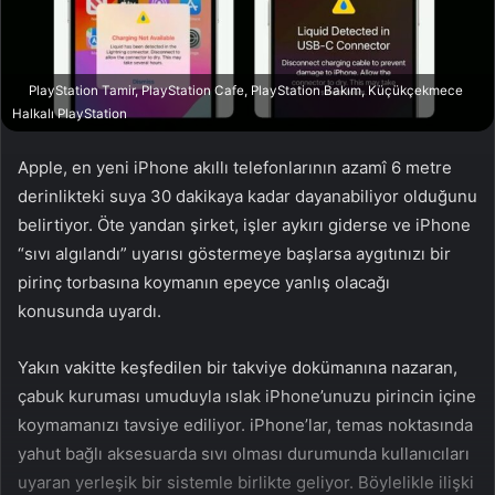
a
g
ö
PlayStation Tamir, PlayStation Cafe, PlayStation Bakım, Küçükçekmece
n
Halkalı PlayStation
d
e
Apple, en yeni iPhone akıllı telefonlarının azamî 6 metre
r
derinlikteki suya 30 dakikaya kadar dayanabiliyor olduğunu
m
belirtiyor. Öte yandan şirket, işler aykırı giderse ve iPhone
e
“sıvı algılandı” uyarısı göstermeye başlarsa aygıtınızı bir
k
pirinç torbasına koymanın epeyce yanlış olacağı
konusunda uyardı.
Yakın vakitte keşfedilen bir takviye dokümanına nazaran,
çabuk kuruması umuduyla ıslak iPhone’unuzu pirincin içine
koymamanızı tavsiye ediliyor. iPhone’lar, temas noktasında
yahut bağlı aksesuarda sıvı olması durumunda kullanıcıları
uyaran yerleşik bir sistemle birlikte geliyor. Böylelikle ilişki