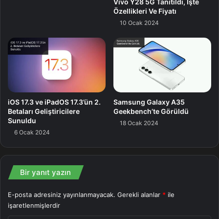
Vivo Y28 5G Tanıtıldı, İşte
Özellikleri Ve Fiyatı
10 Ocak 2024
iOS 17.3 ve iPadOS 17.3’ün 2.
Samsung Galaxy A35
Betaları Geliştiricilere
Geekbench’te Görüldü
Sunuldu
18 Ocak 2024
6 Ocak 2024
Bir yanıt yazın
E-posta adresiniz yayınlanmayacak.
Gerekli alanlar
*
ile
işaretlenmişlerdir