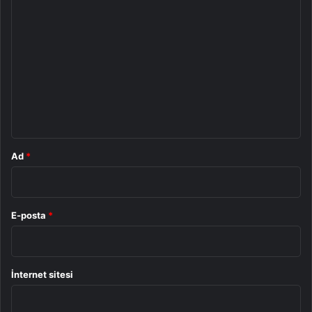
Y
o
r
u
m
*
Ad
*
E-posta
*
İnternet sitesi