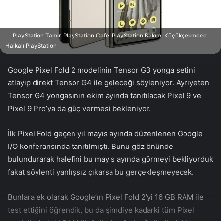
a
g
ö
PlayStation Tamir, PlayStation Cafe, PlayStation Bakım, Küçükçekmece
n
Halkalı PlayStation
d
e
Google Pixel Fold 2 modelinin Tensor G3 yonga setini
r
atlayıp direkt Tensor G4 ile geleceği söyleniyor. Ayrıyeten
m
Tensor G4 yongasının ekim ayında tanıtılacak Pixel 9 ve
e
Pixel 9 Pro’ya da güç vermesi bekleniyor.
k
İlk Pixel Fold geçen yıl mayıs ayında düzenlenen Google
I/O konferansında tanıtılmıştı. Bunu göz önünde
bulundurarak halefini bu mayıs ayında görmeyi bekliyorduk
fakat söylenti yanlışsız çıkarsa bu gerçekleşmeyecek.
Bunlara ek olarak Google’ın Pixel Fold 2’yi 16 GB RAM ile
test ettiğini öğrendik, bu da şimdiye kadarki tüm Pixel