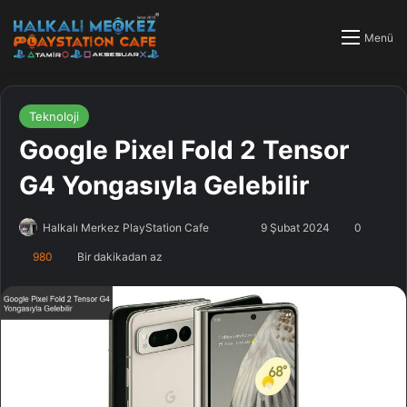
Menü
Teknoloji
Google Pixel Fold 2 Tensor
G4 Yongasıyla Gelebilir
Halkalı Merkez PlayStation Cafe
F
B
9 Şubat 2024
0
o
i
980
Bir dakikadan az
l
r
l
e
o
-
w
p
o
o
n
s
X
t