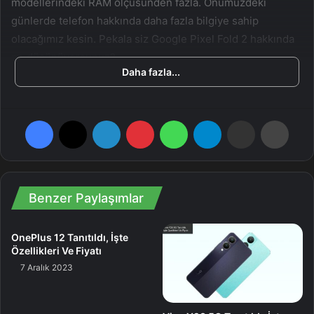
modellerindeki RAM ölçüsünden fazla. Önümüzdeki
günlerde telefon hakkında daha fazla bilgiye sahip
olacağımız kesin. Pekala siz Google Pixel Fold 2 hakkında
ne düşünüyorsunuz?
Daha fazla...
Pixel
Facebook
X
LinkedIn
Pinterest
WhatsApp
Telegram
E-Posta ile paylaş
Yazdır
Benzer Paylaşımlar
OnePlus 12 Tanıtıldı, İşte
Özellikleri Ve Fiyatı
7 Aralık 2023