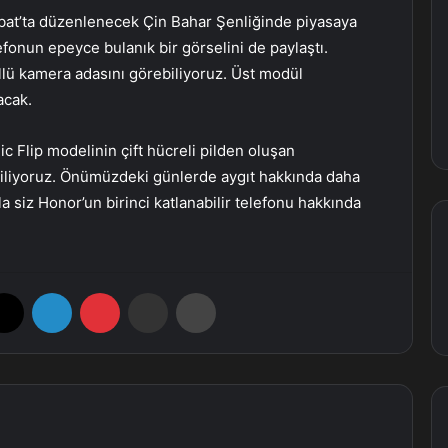
bat’ta düzenlenecek Çin Bahar Şenliğinde piyasaya
lefonun epeyce bulanık bir görselini de paylaştı.
llü kamera adasını görebiliyoruz. Üst modül
acak.
c Flip modelinin çift hücreli pilden oluşan
biliyoruz. Önümüzdeki günlerde aygıt hakkında daha
la siz Honor’un birinci katlanabilir telefonu hakkında
X
LinkedIn
Pinterest
E-Posta ile paylaş
Yazdır