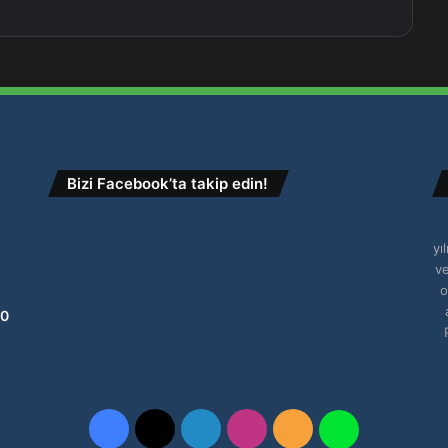
Bizi Facebook’ta takip edin!
yı
ve
o
10
Facebook
X
LinkedIn
Instagram
RSS
WhatsApp