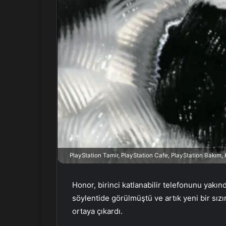
r
m
e
k
PlayStation Tamir, PlayStation Cafe, PlayStation Bakım
Honor, birinci katlanabilir telefonunu yakın
söylentide görülmüştü ve artık yeni bir sızı
ortaya çıkardı.