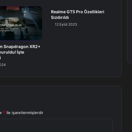
Realme GT5 Pro Özellikleri
Sızdırıldı
12 Eylül 2023
m Snapdragon XR2+
uruldu! İşte
i
024
ar
*
ile işaretlenmişlerdir