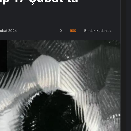
Şubat 2024
0
980
Bir dakikadan az