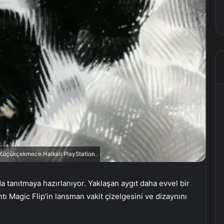
, Küçükçekmece Halkalı PlayStation
da tanıtmaya hazırlanıyor. Yaklaşan aygıt daha evvel bir
ntı Magic Flip’in lansman vakit çizelgesini ve dizaynını