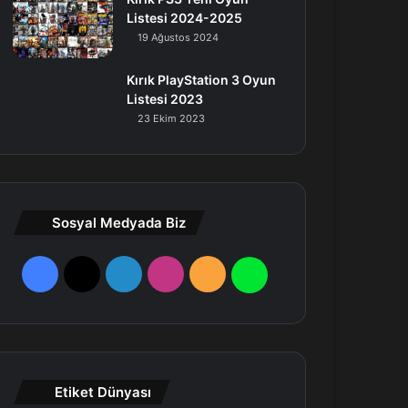
Listesi 2024-2025
19 Ağustos 2024
Kırık PlayStation 3 Oyun
Listesi 2023
23 Ekim 2023
Sosyal Medyada Biz
F
X
L
I
R
W
a
i
n
S
h
c
n
s
S
a
e
k
t
t
Etiket Dünyası