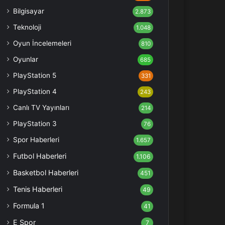
Bilgisayar
2.873
Teknoloji
1.048
Oyun İncelemeleri
810
Oyunlar
685
PlayStation 5
331
PlayStation 4
243
Canlı TV Yayınları
214
PlayStation 3
76
Spor Haberleri
1.657
Futbol Haberleri
1.106
Basketbol Haberleri
451
Tenis Haberleri
49
Formula 1
41
E Spor
7