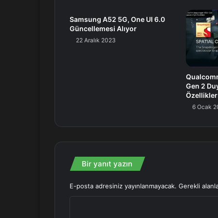
Samsung A52 5G, One UI 6.0
Güncellemesi Alıyor
22 Aralık 2023
Qualcom
Gen 2 Duy
Özellikler
6 Ocak 2
Bir yanıt yazın
E-posta adresiniz yayınlanmayacak.
Gerekli alanl
Y