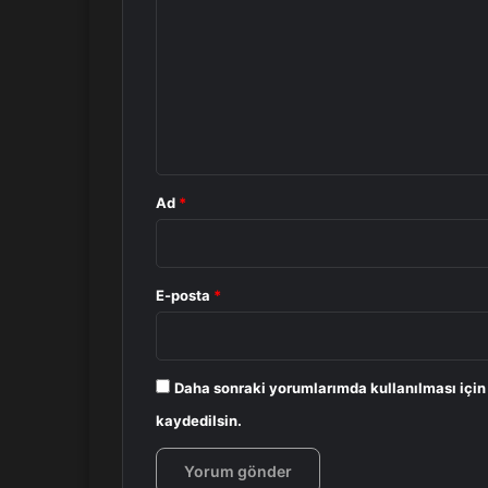
o
r
u
m
*
Ad
*
E-posta
*
Daha sonraki yorumlarımda kullanılması için
kaydedilsin.