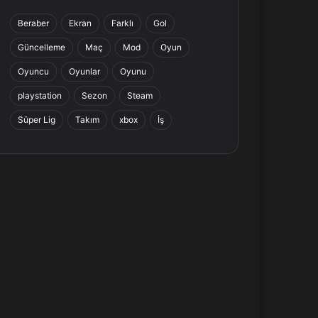
b
e
a
s
Beraber
Ekran
Farklı
Gol
o
d
g
A
Güncelleme
Maç
Mod
Oyun
o
I
r
p
Oyuncu
Oyunlar
Oyunu
k
n
a
p
playstation
Sezon
Steam
Süper Lig
Takım
xbox
İş
m