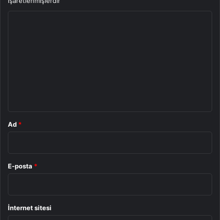
işaretlenmişlerdir
Y
o
r
u
m
*
Ad
*
E-posta
*
İnternet sitesi