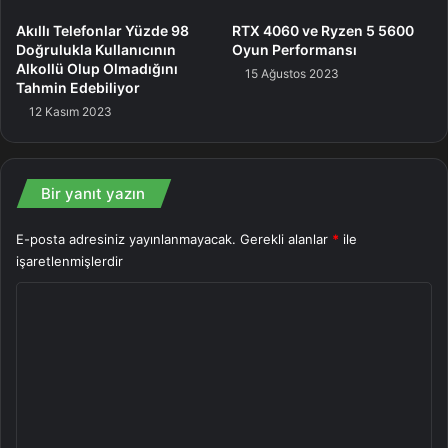
taşan neon ışıklı tropik bir kasabadaki ihanet ve intikam
Akıllı Telefonlar Yüzde 98
RTX 4060 ve Ryzen 5 5600
kıssasıyla geri dönüyor.
Doğrulukla Kullanıcının
Oyun Performansı
Alkollü Olup Olmadığını
15 Ağustos 2023
Tahmin Edebiliyor
Grand Theft Auto: San Andreas – Definitive Edition: 90’lı
12 Kasım 2023
yılların başları. Birkaç polisin cinayet hatasını üzerine
atmasının akabinde Carl ‘CJ’ Johnson, ailesini kurtarmak
ve sokakların denetimini ele geçirmek için San Andreas
Bir yanıt yazın
eyaletinin tamamını kapsayan bir seyahate çıkmak zorunda
kalır.”
E-posta adresiniz yayınlanmayacak.
Gerekli alanlar
*
ile
işaretlenmişlerdir
Grand Theft Auto
Y
o
r
u
m
*