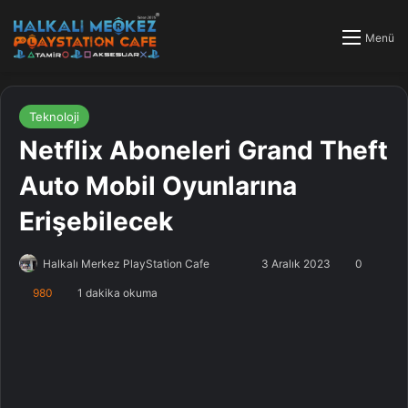
Menü
Teknoloji
Netflix Aboneleri Grand Theft
Auto Mobil Oyunlarına
Erişebilecek
Halkalı Merkez PlayStation Cafe
F
B
3 Aralık 2023
0
o
i
980
1 dakika okuma
l
r
l
e
o
-
w
p
o
o