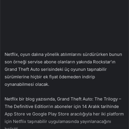
n
s
X
t
a
g
ö
n
d
e
Netflix, oyun dalına yönelik atılımlarını sürdürürken bunun
r
son örneği servise abone olanların yakında Rockstar’ın
m
Grand Theft Auto serisindeki üç oyunun taşınabilir
e
sürümlerine hiçbir ek fiyat ödemeden indirip
k
oynanabilmesi olacak.
Netflix bir blog yazısında, Grand Theft Auto: The Trilogy –
The Definitive Edition’ın aboneler için 14 Aralık tarihinde
App Store ve Google Play Store aracılığıyla her iki platform
için Netflix taşınabilir uygulamasında yayınlanacağını
belirtti.