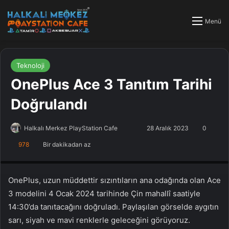
Menü
Teknoloji
OnePlus Ace 3 Tanıtım Tarihi
Doğrulandı
Halkalı Merkez PlayStation Cafe
F
B
28 Aralık 2023
0
o
i
978
Bir dakikadan az
PlayStation Tamir, PlayStation Cafe, PlayStation Bakım, Küçükçekmece
l
r
Halkalı PlayStation
l
e
o
-
OnePlus, uzun müddettir sızıntıların ana odağında olan Ace
w
p
3 modelini 4 Ocak 2024 tarihinde Çin mahallî saatiyle
o
o
14:30’da tanıtacağını doğruladı. Paylaşılan görselde aygıtın
n
s
sarı, siyah ve mavi renklerle geleceğini görüyoruz.
X
t