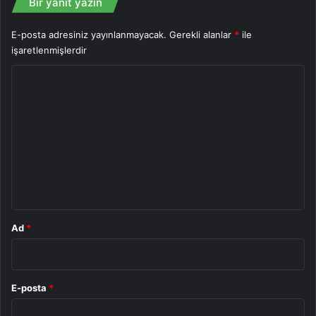
Bir yanıt yazın
E-posta adresiniz yayınlanmayacak.
Gerekli alanlar
*
ile
işaretlenmişlerdir
Y
o
r
u
m
*
Ad
*
E-posta
*