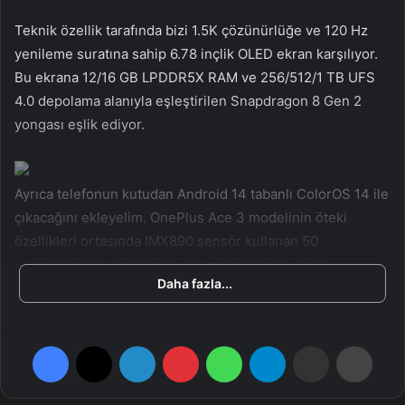
a
Teknik özellik tarafında bizi 1.5K çözünürlüğe ve 120 Hz
g
yenileme suratına sahip 6.78 inçlik OLED ekran karşılıyor.
ö
Bu ekrana 12/16 GB LPDDR5X RAM ve 256/512/1 TB UFS
n
4.0 depolama alanıyla eşleştirilen Snapdragon 8 Gen 2
d
yongası eşlik ediyor.
e
r
m
e
Ayrıca telefonun kutudan Android 14 tabanlı ColorOS 14 ile
k
çıkacağını ekleyelim. OnePlus Ace 3 modelinin öteki
özellikleri ortasında IMX890 sensör kullanan 50
megapiksellik ana kamera, 16 megapiksellik selfie
Daha fazla...
kamerası ve 100W süratli şarjı destekleyen 5500 mAh’lık
bir batarya yer alıyor.
Facebook
X
LinkedIn
Pinterest
WhatsApp
Telegram
E-Posta ile paylaş
Yazdır