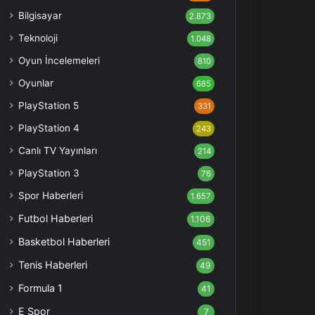
Bilgisayar
2.873
Teknoloji
1.048
Oyun İncelemeleri
810
Oyunlar
685
PlayStation 5
331
PlayStation 4
243
Canlı TV Yayınları
214
PlayStation 3
76
Spor Haberleri
1.657
Futbol Haberleri
1.106
Basketbol Haberleri
451
Tenis Haberleri
49
Formula 1
41
E Spor
7