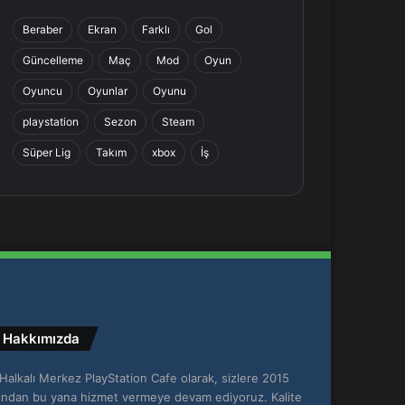
b
e
a
s
Beraber
Ekran
Farklı
Gol
o
d
g
A
Güncelleme
Maç
Mod
Oyun
o
I
r
p
Oyuncu
Oyunlar
Oyunu
k
n
a
p
playstation
Sezon
Steam
Süper Lig
Takım
xbox
İş
m
Hakkımızda
Halkalı Merkez PlayStation Cafe olarak, sizlere 2015
lından bu yana hizmet vermeye devam ediyoruz. Kalite