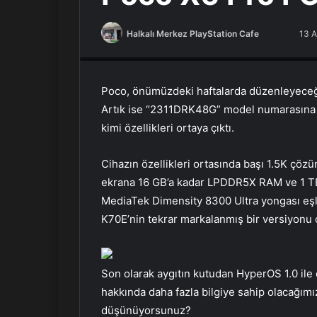
Halkalı Merkez PlayStation Cafe
F
B
13 A
PlayStation Tamir, PlayStation Cafe, PlayStation Bakım
o
i
l
r
l
e
Poco, önümüzdeki haftalarda düzenleyeceği 
o
-
Artık ise “2311DRK48G” model numarasına 
w
p
kimi özellikleri ortaya çıktı.
o
o
n
s
Cihazın özellikleri ortasında başı 1.5K çözü
X
t
ekrana 16 GB’a kadar LPDDR5X RAM ve 1 TB’
a
MediaTek Dimensity 8300 Ultra yongası eşl
g
K70E’nin tekrar markalanmış bir versiyonu 
ö
n
d
e
Son olarak aygıtın kutudan HyperOS 1.0 ile 
r
hakkında daha fazla bilgiye sahip olacağım
m
düşünüyorsunuz?