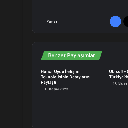
e
k
Facebook
Paylaş
Benzer Paylaşımlar
Honor Uydu İletişim
Ubisoft+ Ç
Teknolojisinin Detaylarını
Türkiye’d
Paylaştı
13 Nisan
15 Kasım 2023