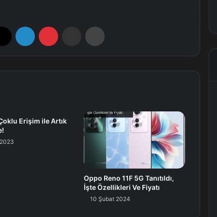
X
LinkedIn
Pinterest
E-Posta ile paylaş
Yazdır
oklu Erişim ile Artık
e!
 2023
Oppo Reno 11F 5G Tanıtıldı,
İşte Özellikleri Ve Fiyatı
10 Şubat 2024