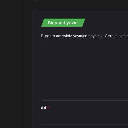
Bir yanıt yazın
E-posta adresiniz yayınlanmayacak.
Gerekli alanl
Y
o
r
u
m
*
Ad
*