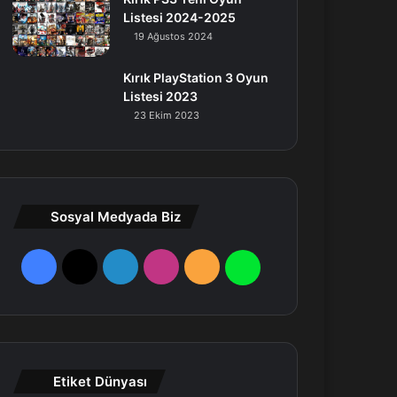
Listesi 2024-2025
19 Ağustos 2024
Kırık PlayStation 3 Oyun
Listesi 2023
23 Ekim 2023
Sosyal Medyada Biz
F
X
L
I
R
W
a
i
n
S
h
c
n
s
S
a
e
k
t
t
Etiket Dünyası