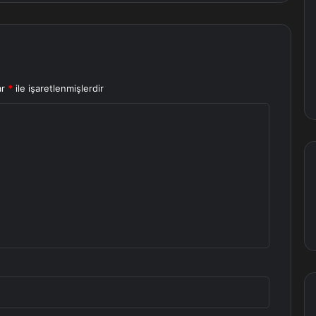
ar
*
ile işaretlenmişlerdir