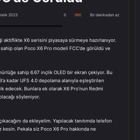
ralık 2023
0
980
Bir dakikadan az
, Küçükçekmece Halkalı PlayStation
aktiflikte X6 serisini piyasaya sürmeye hazırlanıyor.
sahip olan Poco X6 Pro modeli FCC’de görüldü ve
nürlüğe sahip 6.67 inçlik OLED bir ekran çekiyor. Bu
a kadar UFS 4.0 depolama alanıyla eşleştirilen
ik edecek. Bunlara ek olarak X6 Pro’nun Redmi
olacağı söyleniyor.
çıkacağını da ekleyelim. Yapılacak tanıtımda telefon
ız kesin. Pekala siz Poco X6 Pro hakkında ne