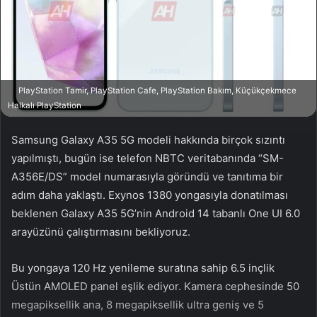
a
g
ö
n
d
PlayStation Tamir, PlayStation Cafe, PlayStation Bakım, Küçükçekmece
e
Halkalı PlayStation
r
m
Samsung Galaxy A35 5G modeli hakkında birçok sızıntı
e
yapılmıştı, bugün ise telefon NBTC veritabanında “SM-
k
A356E/DS” model numarasıyla göründü ve tanıtıma bir
adım daha yaklaştı. Exynos 1380 yongasıyla donatılması
beklenen Galaxy A35 5G’nin Android 14 tabanlı One UI 6.0
arayüzünü çalıştırmasını bekliyoruz.
Bu yongaya 120 Hz yenileme suratına sahip 6.5 inçlik
Üstün AMOLED panel eşlik ediyor. Kamera cephesinde 50
megapiksellik ana, 8 megapiksellik ultra geniş ve 5