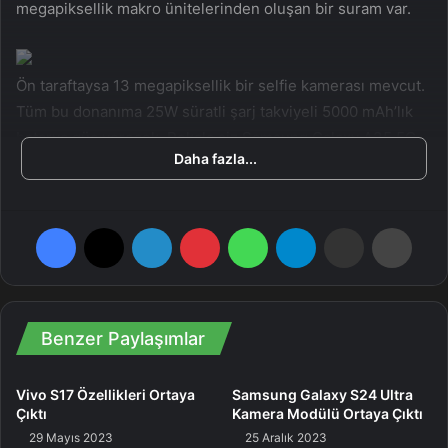
megapiksellik makro ünitelerinden oluşan bir suram var.
Ön taraftaysa 13 megapiksellik bir selfie kamerası mevcut.
Tüm bu donanıma 25W süratli şarj takviyeli 5000 mAh’lık
batarya güç verecek. Pekala siz Samsung Galaxy A35 5G
Daha fazla...
modelinin özellikleri hakkında ne düşünüyorsunuz?
Facebook
X
LinkedIn
Pinterest
WhatsApp
Telegram
E-Posta ile paylaş
Yazdır
Benzer Paylaşımlar
Vivo S17 Özellikleri Ortaya
Samsung Galaxy S24 Ultra
Çıktı
Kamera Modülü Ortaya Çıktı
29 Mayıs 2023
25 Aralık 2023