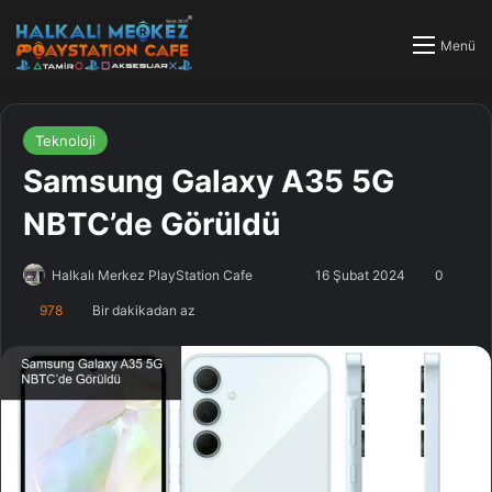
Menü
Teknoloji
Samsung Galaxy A35 5G
NBTC’de Görüldü
Halkalı Merkez PlayStation Cafe
F
B
16 Şubat 2024
0
o
i
978
Bir dakikadan az
l
r
l
e
o
-
w
p
o
o
n
s
X
t