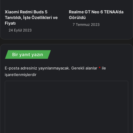
Xiaomi Redmi Buds 5
Realme GT Neo 6 TENAA’da
Tanıtıldı, İşte Özellikleri ve
Görüldü
Fiyatı
7 Temmuz 2023
24 Eylül 2023
Bir yanıt yazın
E-posta adresiniz yayınlanmayacak.
Gerekli alanlar
*
ile
işaretlenmişlerdir
Y
o
r
u
m
*