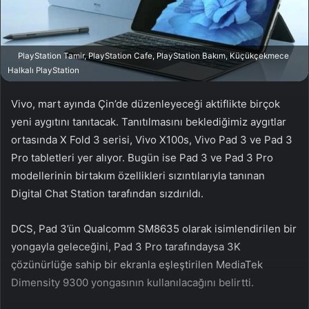
a
g
ö
PlayStation Tamir, PlayStation Cafe, PlayStation Bakım, Küçükçekmece
n
Halkalı PlayStation
d
e
Vivo, mart ayında Çin’de düzenleyeceği aktiflikte birçok
r
yeni aygıtını tanıtacak. Tanıtılmasını beklediğimiz aygıtlar
m
ortasında X Fold 3 serisi, Vivo X100s, Vivo Pad 3 ve Pad 3
e
Pro tabletleri yer alıyor. Bugün ise Pad 3 ve Pad 3 Pro
k
modellerinin birtakım özellikleri sızıntılarıyla tanınan
Digital Chat Station tarafından sızdırıldı.
DCS, Pad 3’ün Qualcomm SM8635 olarak isimlendirilen bir
yongayla geleceğini, Pad 3 Pro tarafındaysa 3K
çözünürlüğe sahip bir ekranla eşleştirilen MediaTek
Dimensity 9300 yongasının kullanılacağını belirtti.