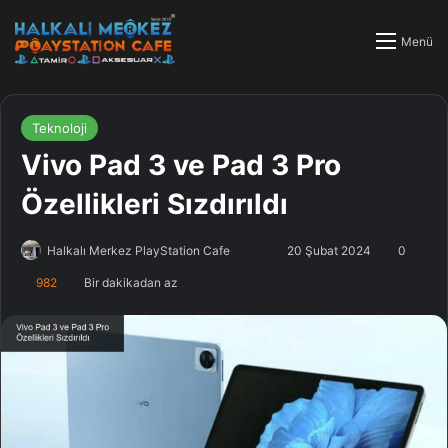
Menü
Teknoloji
Vivo Pad 3 ve Pad 3 Pro
Özellikleri Sızdırıldı
Halkalı Merkez PlayStation Cafe
F
B
20 Şubat 2024
0
o
i
982
Bir dakikadan az
l
r
l
e
o
-
w
p
o
o
n
s
X
t