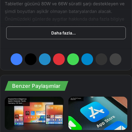
Tabletler gücünü 80W ve 66W süratli şarjı destekleyen ve
şimdi boyutları aşikâr olmayan bataryalardan alacak.
Önümüzdeki günlerde aygıtlar hakkında daha fazla bilgiye
sahip olacağımız kesin. Pekala siz Vivo tablet modelleri
Daha fazla...
hakkında ne düşünüyorsunuz?
Facebook
X
LinkedIn
Pinterest
WhatsApp
Telegram
E-Posta ile paylaş
Yazdır
Benzer Paylaşımlar