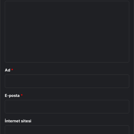
Y
o
r
u
m
*
Ad
*
E-posta
*
İnternet sitesi