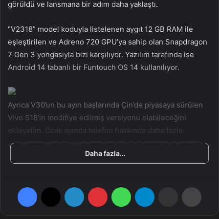
görüldü ve lansmana bir adım daha yaklaştı.
a
g
“V2318” model koduyla listelenen aygıt 12 GB RAM ile
ö
eşleştirilen ve Adreno 720 GPU’ya sahip olan Snapdragon
n
7 Gen 3 yongasıyla bizi karşılıyor. Yazılım tarafında ise
d
Android 14 tabanlı bir Funtouch OS 14 kullanılıyor.
e
r
m
e
Ayrıca V30’un bu ayın başlarında Çin’de piyasaya sürülen
k
Vivo S18’in modifiye edilmiş versiyonu olabileceğini
ekleyelim. Ocak ayında telefon hakkında daha fazla
ayrıntıya sahip olacağımız kesin. Pekala siz Vivo modelleri
Daha fazla...
hakkında ne düşünüyorsunuz?
Facebook
X
LinkedIn
Pinterest
WhatsApp
Telegram
E-Posta ile paylaş
Yazdır
Model
Vivo