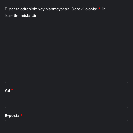
E-posta adresiniz yayınlanmayacak.
Gerekli alanlar
*
ile
işaretlenmişlerdir
Y
o
r
u
m
*
Ad
*
E-posta
*