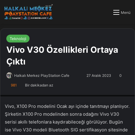
Menü
Teknoloji
Vivo V30 Özellikleri Ortaya
Çıktı
Halkalı Merkez PlayStation Cafe
F
B
27 Aralık 2023
0
o
i
981
Bir dakikadan az
PlayStation Tamir, PlayStation Cafe, PlayStation Bakım, Küçükçekmece
l
r
Halkalı PlayStation
l
e
o
-
Vivo, X100 Pro modelini Ocak ayı içinde tanıtmayı planlıyor.
w
p
Şirketin X100 Pro modelinden sonra odağını Vivo V30
o
o
serisi akıllı telefonlara kaydırabileceği görülüyor. Bugün
n
s
ise Vivo V30 modeli Bluetooth SIG sertifikasyon sitesinde
X
t