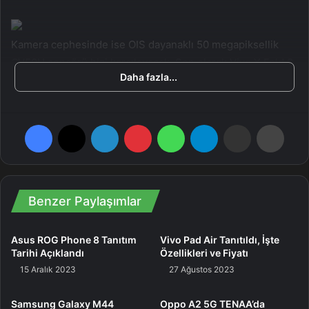
Kamera cephesinde ise OIS dayanaklı 50 megapiksellik
OV50H sensörü bizi karşılayacak. Son olarak Vivo X Fold 3
Daha fazla...
ve X Fold 3 Pro modellerinin önümüzdeki ay içinde Çin’de
piyasaya sürülmesini beklediğimizi ekleyelim.
Facebook
X
LinkedIn
Pinterest
WhatsApp
Telegram
E-Posta ile paylaş
Yazdır
Benzer Paylaşımlar
Asus ROG Phone 8 Tanıtım
Vivo Pad Air Tanıtıldı, İşte
Tarihi Açıklandı
Özellikleri ve Fiyatı
15 Aralık 2023
27 Ağustos 2023
Samsung Galaxy M44
Oppo A2 5G TENAA’da