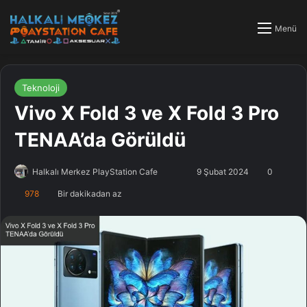
Menü
Teknoloji
Vivo X Fold 3 ve X Fold 3 Pro
TENAA’da Görüldü
Halkalı Merkez PlayStation Cafe
F
B
9 Şubat 2024
0
o
i
978
Bir dakikadan az
l
r
l
e
o
-
w
p
o
o
n
s
X
t