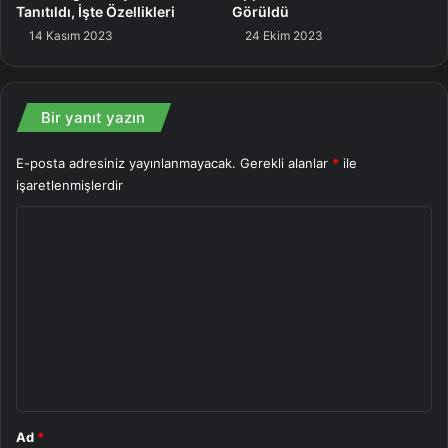
Tanıtıldı, İşte Özellikleri
Görüldü
14 Kasım 2023
24 Ekim 2023
Bir yanıt yazın
E-posta adresiniz yayınlanmayacak.
Gerekli alanlar
*
ile
işaretlenmişlerdir
Y
o
r
u
m
*
Ad
*