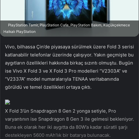
a
g
ö
PlayStation Tamir, PlayStation Cafe, PlayStation Bakım, Küçükçekmece
n
Halkalı PlayStation
d
e
Vivo, bilhassa Çin’de piyasaya sürülmek üzere Fold 3 serisi
r
katlanabilir telefonlar üzerinde çalışıyor. Yakın geçmişte bu
m
aygıtların özellikleri hakkında birkaç sızıntı olmuştu. Bugün
e
ise Vivo X Fold 3 ve X Fold 3 Pro modelleri “V2303A” ve
k
“V2337A” model numaralarıyla TENAA veritabanında
görüldü ve temel özellikleri ortaya çıktı.
X Fold 3’ün Snapdragon 8 Gen 2 yonga setiyle, Pro
varyantının ise Snapdragon 8 Gen 3 ile gelmesi bekleniyor.
Buna ek olarak her iki aygıtta da 80W’a kadar süratli şarjı
destekleyen 5600 mAh’lık bir batarya bulunacak.