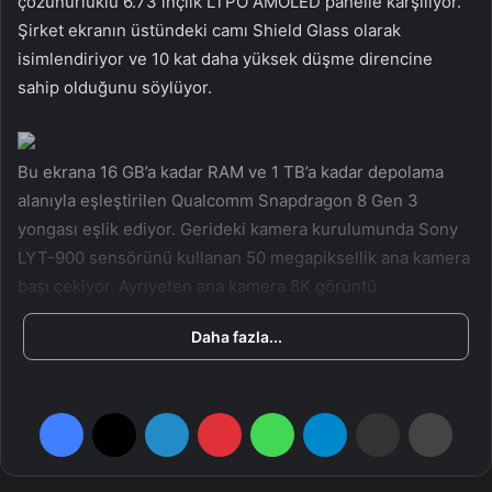
çözünürlüklü 6.73 inçlik LTPO AMOLED panelle karşılıyor.
Şirket ekranın üstündeki camı Shield Glass olarak
isimlendiriyor ve 10 kat daha yüksek düşme direncine
sahip olduğunu söylüyor.
Bu ekrana 16 GB’a kadar RAM ve 1 TB’a kadar depolama
alanıyla eşleştirilen Qualcomm Snapdragon 8 Gen 3
yongası eşlik ediyor. Gerideki kamera kurulumunda Sony
LYT-900 sensörünü kullanan 50 megapiksellik ana kamera
başı çekiyor. Ayrıyeten ana kamera 8K görüntü
kaydedebiliyor.
Daha fazla...
Facebook
X
LinkedIn
Pinterest
WhatsApp
Telegram
E-Posta ile paylaş
Yazdır