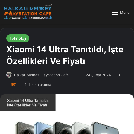
Menü
Teknoloji
Xiaomi 14 Ultra Tanıtıldı, İşte
Özellikleri Ve Fiyatı
Halkalı Merkez PlayStation Cafe
F
B
24 Şubat 2024
0
o
i
981
1 dakika okuma
l
r
l
e
o
-
w
p
o
o
n
s
X
t