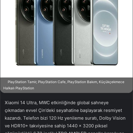
a
g
ö
n
d
e
r
m
e
k
PlayStation Tamir, PlayStation Cafe, PlayStation Bakım, Küçükçekmece
Halkalı PlayStation
Xiaomi 14 Ultra, MWC etkinliğinde global sahneye
çıkmadan evvel Çin’deki seyahatine başlayarak resmiyet
kazandı. Telefon bizi 120 Hz yenileme suratı, Dolby Vision
ve HDR10+ takviyesine sahip 1440 x 3200 piksel