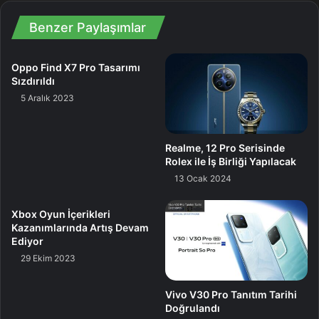
Benzer Paylaşımlar
Oppo Find X7 Pro Tasarımı
Sızdırıldı
5 Aralık 2023
Realme, 12 Pro Serisinde
Diğer üç kamera da 50 megapiksellik IMX858 sensörünü
Rolex ile İş Birliği Yapılacak
kullanıyor. Ultra geniş açı kamerası f/1.8 diyafram açıklığına
13 Ocak 2024
sahipken telefoto kamerası 3.2x optik zoom yapabiliyor.
Periskop kamerası ise 5x zoom ile geliyor.
Xbox Oyun İçerikleri
Kazanımlarında Artış Devam
Ediyor
29 Ekim 2023
Vivo V30 Pro Tanıtım Tarihi
Doğrulandı