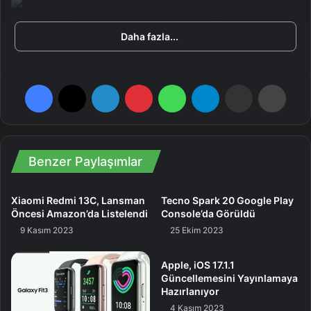
Batarya 5000 mAh kapasiteye sahip ve USB-C girişi
Daha fazla...
üzerinden 10W süratli şarjı destekliyor ayrıyeten telefonda
3.5mm jak girişi de bulunuyor. Son olarak Xiaomi Redmi
A3 modelinin 6/128 GB versiyonunun 111 dolarlık bir fiyatı
Facebook
X
LinkedIn
Pinterest
WhatsApp
Telegram
E-Posta ile paylaş
Yazdır
olduğunu ekleyelim.
Benzer Paylaşımlar
Xiaomi Redmi 13C, Lansman
Tecno Spark 20 Google Play
Öncesi Amazon’da Listelendi
Console’da Görüldü
9 Kasım 2023
25 Ekim 2023
Apple, iOS 17.1.1
Güncellemesini Yayınlamaya
Hazırlanıyor
4 Kasım 2023