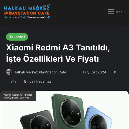
Menü
Teknoloji
Xiaomi Redmi A3 Tanıtıldı,
İşte Özellikleri Ve Fiyatı
Halkalı Merkez PlayStation Cafe
F
B
17 Şubat 2024
0
o
i
979
Bir dakikadan az
l
r
l
e
o
-
w
p
o
o
n
s
X
t