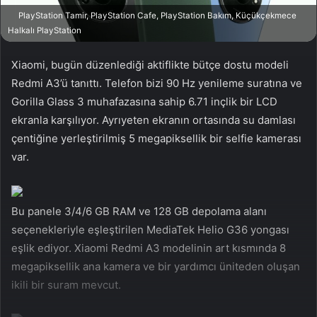
a
PlayStation Tamir, PlayStation Cafe, PlayStation Bakım, Küçükçekmece
g
Halkalı PlayStation
ö
Xiaomi, bugün düzenlediği aktiflikte bütçe dostu modeli
n
d
Redmi A3’ü tanıttı. Telefon bizi 90 Hz yenileme suratına ve
e
Gorilla Glass 3 muhafazasına sahip 6.71 inçlik bir LCD
r
ekranla karşılıyor. Ayrıyeten ekranın ortasında su damlası
m
çentiğine yerleştirilmiş 5 megapiksellik bir selfie kamerası
e
var.
k
Bu panele 3/4/6 GB RAM ve 128 GB depolama alanı
seçenekleriyle eşleştirilen MediaTek Helio G36 yongası
eşlik ediyor. Xiaomi Redmi A3 modelinin art kısmında 8
megapiksellik ana kamera ve bir yardımcı üniteden oluşan
ikili bir suram mevcut.