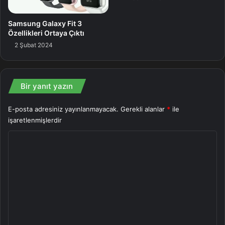
Samsung Galaxy Fit 3
Özellikleri Ortaya Çıktı
2 Şubat 2024
Bir yanıt yazın
E-posta adresiniz yayınlanmayacak.
Gerekli alanlar
*
ile
işaretlenmişlerdir
Y
o
r
u
m
*