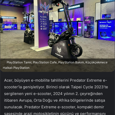
w
p
o
o
n
s
X
t
a
g
ö
n
d
e
r
PlayStation Tamir, PlayStation Cafe, PlayStation Bakım, Küçükçekmece
Halkalı PlayStation
m
e
Acer, büyüyen e-mobilite tahlillerini Predator Extreme e-
k
scooter’la genişletiyor. Birinci olarak Taipei Cycle 2023’te
sergilenen yeni e-scooter, 2024 yılının 2. çeyreğinden
itibaren Avrupa, Orta Doğu ve Afrika bölgelerinde satışa
sunulacak. Predator Extreme e-scooter, kompakt demir
şasesinde arazi motosikletinin gücünü ve performansını