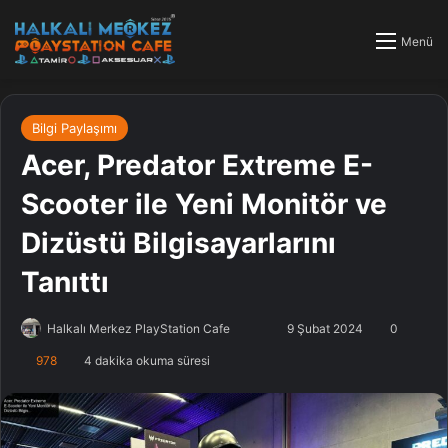
Menü
Bilgi Paylaşımı
Acer, Predator Extreme E-
Scooter ile Yeni Monitör ve
Dizüstü Bilgisayarlarını
Tanıttı
Halkalı Merkez PlayStation Cafe
F
B
9 Şubat 2024
0
o
i
978
4 dakika okuma süresi
l
r
l
e
o
-