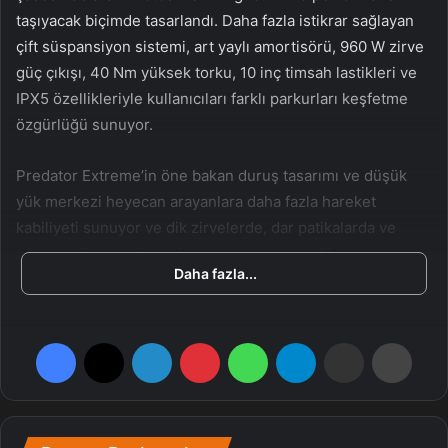
taşıyacak biçimde tasarlandı. Daha fazla istikrar sağlayan
çift süspansiyon sistemi, art yaylı amortisörü, 960 W zirve
güç çıkışı, 40 Nm yüksek torku, 10 inç timsah lastikleri ve
IPX5 özellikleriyle kullanıcıları farklı parkurları keşfetme
özgürlüğü sunuyor.
Predator Extreme’in öne bakan duruş tasarımı ve düşük
yük merkezi heyecan arayanlara daha fazla hareket
kabiliyeti sunuyor ve dik zirvelerde, dar patikalarda ve
eğimli yollarda daha kolay yol alınmasını sağlıyor.
Daha fazla...
Scooter’ın sağlam yapısı tıpkı vakitte şoförlerin tekerlek
hareketleri, zıplamalar, kaldırım atlamaları ve başka
akrobasi hareketlerini yapmasına imkan tanıyor. Kullanıcılar
Facebook
X
LinkedIn
Pinterest
WhatsApp
Telegram
E-Posta ile paylaş
Yazdır
kent içi seyahatlerde 6 km/s, 15 km/s ve 25 km/s’ye kadar
sürat modları ortasında problemsizce geçiş yaparak kent
içinde özgürce seyahat edebiliyor ve şiddetli topraklardan
kolaylıkla geçebiliyor.