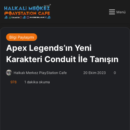
Menü
Bilgi Paylaşımı
Apex Legends’ın Yeni
Karakteri Conduit İle Tanışın
Halkalı Merkez PlayStation Cafe
F
B
20 Ekim 2023
0
o
i
978
1 dakika okuma
l
r
l
e
o
-
w
p
o
o
n
s
X
t