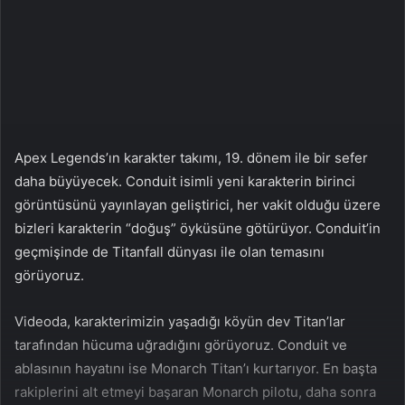
a
g
ö
n
d
e
r
Apex Legends’ın karakter takımı, 19. dönem ile bir sefer
m
daha büyüyecek. Conduit isimli yeni karakterin birinci
e
görüntüsünü yayınlayan geliştirici, her vakit olduğu üzere
k
bizleri karakterin “doğuş” öyküsüne götürüyor. Conduit’in
geçmişinde de Titanfall dünyası ile olan temasını
görüyoruz.
Videoda, karakterimizin yaşadığı köyün dev Titan’lar
tarafından hücuma uğradığını görüyoruz. Conduit ve
ablasının hayatını ise Monarch Titan’ı kurtarıyor. En başta
rakiplerini alt etmeyi başaran Monarch pilotu, daha sonra