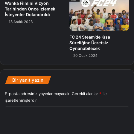
Wonka Filmini Vizyon
Tarihinden Önce İzlemek
İsteyenler Dolandırıldı
18 Aralık 2023
FC 24 Steam’de Kısa
Süreliğine Ücretsiz
Oynanabilecek
20 Ocak 2024
Bir yanıt yazın
E-posta adresiniz yayınlanmayacak.
Gerekli alanlar
*
ile
işaretlenmişlerdir
Y
o
r