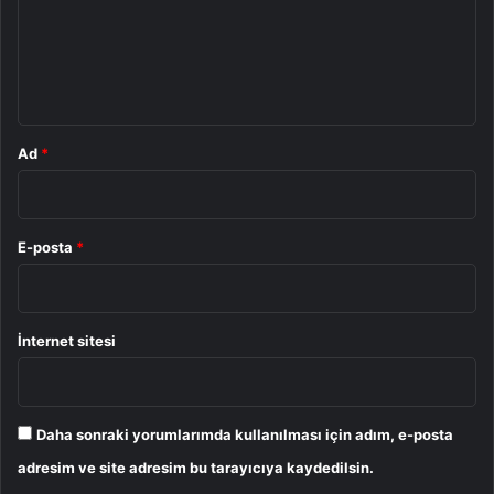
u
m
*
Ad
*
E-posta
*
İnternet sitesi
Daha sonraki yorumlarımda kullanılması için adım, e-posta
adresim ve site adresim bu tarayıcıya kaydedilsin.