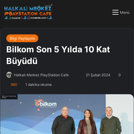
Menü
Bilgi Paylaşımı
Bilkom Son 5 Yılda 10 Kat
Büyüdü
Halkalı Merkez PlayStation Cafe
F
B
21 Şubat 2024
0
o
i
980
1 dakika okuma
l
r
l
e
o
-
w
p
o
o
n
s
X
t