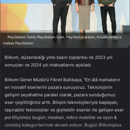
a
g
ö
n
d
PlayStation Tamir, PlayStation Cafe, PlayStation Bakım, Küçükçekmece
e
Halkalı PlayStation
r
m
Bilkom, düzenlediği yıllık basın toplantısı ile 2023 yılı
e
sonuçları ve 2024 yılı maksatlarını açıkladı.
k
Bilkom Genel Müdürü Fikret Ballıkaya, “En âlâ markaların
en inovatif eserlerini pazara sunuyoruz. Teknolojinin
gelişim seyahatine paralel olarak, pazara sunduğumuz
eser çeşitliliğimiz arttı. Bilişim teknolojileriyle başlayan,
taşınabilir teknolojiler ve giyilebilir eserler ile gelişen eser
portföyümüz bugün; mesken, mikro mobilite ve oyun &
cümbüş kategorilerinde devam ediyor. Bugün Bilkomplus