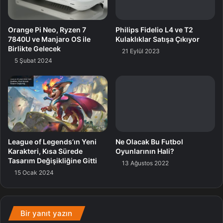
Orange Pi Neo, Ryzen 7
Philips Fidelio L4 ve T2
7840U ve Manjaro OS ile
Kulaklıklar Satışa Çıkıyor
Birlikte Gelecek
21 Eylül 2023
5 Şubat 2024
League of Legends’ın Yeni
Ne Olacak Bu Futbol
Karakteri, Kısa Sürede
Oyunlarının Hali?
Bilkom Genel Müdürü Fikret Ballıkaya
Tasarım Değişikliğine Gitti
13 Ağustos 2022
15 Ocak 2024
Bilkom, standart bir distribütör şirketin yerine getirdiği
hizmetlere ek olarak, ‘Bilkomplus’ çatısı altında birçok
katma-değerli hizmet sunuyor ve bunu yaparken de o
Bir yanıt yazın
markanın Türkiye ofisi üzere çalışarak değerli bir dayanak