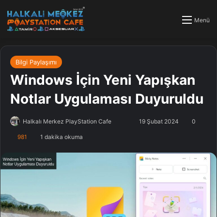
Menü
Bilgi Paylaşımı
Windows İçin Yeni Yapışkan
Notlar Uygulaması Duyuruldu
Halkalı Merkez PlayStation Cafe
F
B
19 Şubat 2024
0
o
i
981
1 dakika okuma
l
r
l
e
o
-
w
p
o
o
n
s
X
t