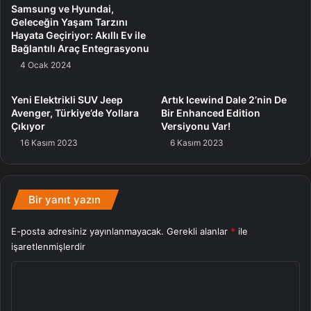
sunuluyor. Erişmek için Windows için OneNote sürüm
Samsung ve Hyundai,
2402 ve yapı numarası 17328.20000 yahut üzerini
Geleceğin Yaşam Tarzını
Hayata Geçiriyor: Akıllı Ev ile
kullanıyor olmanız gerekiyor.
Bağlantılı Araç Entegrasyonu
4 Ocak 2024
microsoft
Yapışkan Notlar
Yeni Elektrikli SUV Jeep
Artık Icewind Dale 2’nin De
Avenger, Türkiye’de Yollara
Bir Enhanced Edition
Çıkıyor
Versiyonu Var!
16 Kasım 2023
6 Kasım 2023
Bir yanıt yazın
E-posta adresiniz yayınlanmayacak.
Gerekli alanlar
*
ile
işaretlenmişlerdir
Y
o