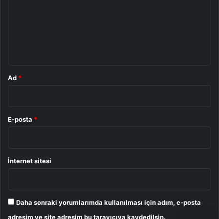
r
u
m
*
Ad
*
E-posta
*
İnternet sitesi
Daha sonraki yorumlarımda kullanılması için adım, e-posta
adresim ve site adresim bu tarayıcıya kaydedilsin.