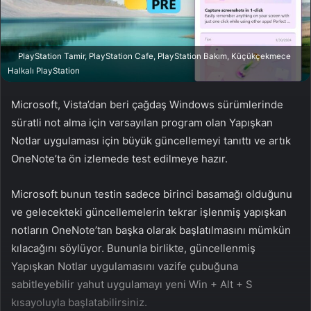
a
g
ö
PlayStation Tamir, PlayStation Cafe, PlayStation Bakım, Küçükçekmece
n
Halkalı PlayStation
d
e
Microsoft, Vista’dan beri çağdaş Windows sürümlerinde
r
süratli not alma için varsayılan program olan Yapışkan
m
Notlar uygulaması için büyük güncellemeyi tanıttı ve artık
e
OneNote’ta ön izlemede test edilmeye hazır.
k
Microsoft bunun testin sadece birinci basamağı olduğunu
ve gelecekteki güncellemelerin tekrar işlenmiş yapışkan
notların OneNote’tan başka olarak başlatılmasını mümkün
kılacağını söylüyor. Bununla birlikte, güncellenmiş
Yapışkan Notlar uygulamasını vazife çubuğuna
sabitleyebilir yahut uygulamayı yeni Win + Alt + S
kısayoluyla başlatabilirsiniz.