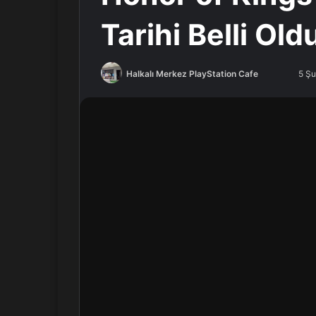
Tarihi Belli Old
Halkalı Merkez PlayStation Cafe
F
B
5 Ş
o
i
l
r
l
e
o
-
w
p
o
o
n
s
X
t
a
g
ö
n
d
e