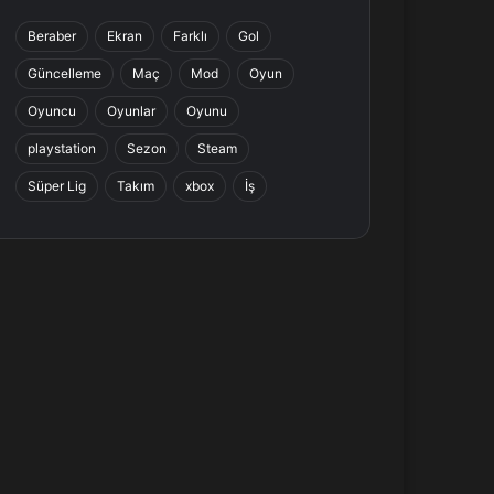
b
e
a
s
Beraber
Ekran
Farklı
Gol
o
d
g
A
Güncelleme
Maç
Mod
Oyun
o
I
r
p
Oyuncu
Oyunlar
Oyunu
k
n
a
p
playstation
Sezon
Steam
Süper Lig
Takım
xbox
İş
m