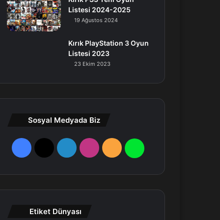
Listesi 2024-2025
19 Ağustos 2024
Kırık PlayStation 3 Oyun
Listesi 2023
23 Ekim 2023
Sosyal Medyada Biz
F
X
L
I
R
W
a
i
n
S
h
c
n
s
S
a
e
k
t
t
Etiket Dünyası