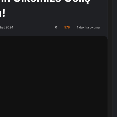
u!
ubat 2024
0
979
1 dakika okuma