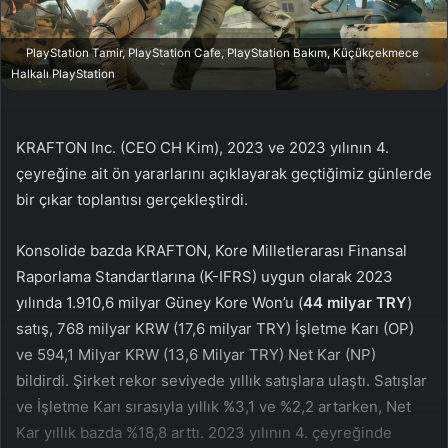
a
g
PlayStation Tamir, PlayStation Cafe, PlayStation Bakım, Küçükçekmece
ö
Halkalı PlayStation
n
d
e
KRAFTON Inc. (CEO CH Kim), 2023 ve 2023 yılının 4.
r
çeyreğine ait ön yararlarını açıklayarak geçtiğimiz günlerde
m
bir çıkar toplantısı gerçekleştirdi.
e
k
Konsolide bazda KRAFTON, Kore Milletlerarası Finansal
Raporlama Standartlarına (K-IFRS) uygun olarak 2023
yılında 1.910,6 milyar Güney Kore Won’u (
44 milyar TRY
)
satış, 768 milyar KRW (17,6 milyar TRY) İşletme Karı (OP)
ve 594,1 Milyar KRW (13,6 Milyar TRY) Net Kar (NP)
bildirdi. Şirket rekor seviyede yıllık satışlara ulaştı. Satışlar
ve İşletme Karı sırasıyla yıllık %3,1 ve %2,2 artarken, Net
Kar yıllık bazda %18,8 arttı. 2023 yılının 4. çeyreğinde