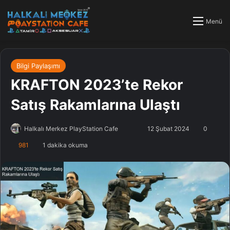
Menü
Bilgi Paylaşımı
KRAFTON 2023’te Rekor
Satış Rakamlarına Ulaştı
Halkalı Merkez PlayStation Cafe
F
B
12 Şubat 2024
0
o
i
981
1 dakika okuma
l
r
l
e
o
-
w
p
o
o
n
s
X
t