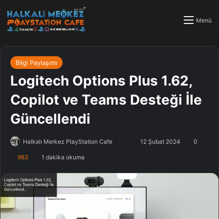
Menü
Bilgi Paylaşımı
Logitech Options Plus 1.62,
Copilot ve Teams Desteği İle
Güncellendi
Halkalı Merkez PlayStation Cafe
F
B
12 Şubat 2024
0
o
i
983
1 dakika okuma
l
r
l
e
o
-
w
p
o
o