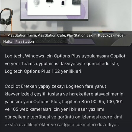
n
s
X
t
a
g
ö
PlayStation Tamir, PlayStation Cafe, PlayStation Bakım, Küçükçekmece
n
Halkalı PlayStation
d
e
Logitech, Windows için Options Plus uygulamasını Copilot
r
ve yeni Teams uygulaması takviyesiyle güncelledi. İşte,
m
Logitech Options Plus 1.62 yenilikleri.
e
k
Copilot üretken yapay zekayı Logitech fare yahut
klavyenizdeki çeşitli tuşlara ve hareketlere atayabilmenin
yanı sıra yeni Options Plus, Logitech Brio 90, 95, 100, 101
ve 105 web kameraları için yeni bir eser yazılımı
güncelleme tecrübesi ve görüntü ön izlemesi üzere kimi
ekstra özellikler ekler ve rastgele çökmeleri düzeltiyor.