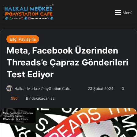
Menü
Bilgi Paylaşımı
Meta, Facebook Üzerinden
Threads’e Çapraz Gönderileri
Test Ediyor
Halkalı Merkez PlayStation Cafe
F
B
23 Şubat 2024
0
o
i
980
Bir dakikadan az
l
r
l
e
o
-
w
p
o
o