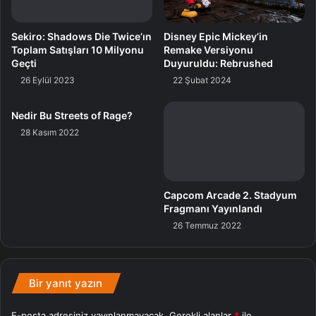
26 Eylül 2023
Disney Epic Mickey’in
Remake Versiyonu
Duyuruldu: Rebrushed
22 Şubat 2024
Nedir Bu Streets of Rage?
Capcom Arcade 2. Stadyum
Fragmanı Yayınlandı
28 Kasım 2022
26 Temmuz 2022
Bir yanıt yazın
E-posta adresiniz yayınlanmayacak.
Gerekli alanlar
*
ile
işaretlenmişlerdir
Y
o