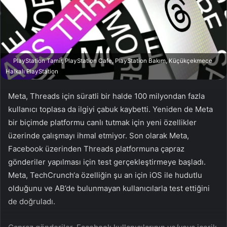
n
s
X
t
a
g
ö
PlayStation Tamir, PlayStation Cafe, PlayStation Bakım, Küçükçekmece
n
Halkalı PlayStation
d
e
Meta, Threads için süratli bir halde 100 milyondan fazla
r
kullanıcı toplasa da ilgiyi çabuk kaybetti. Yeniden de Meta
m
bir biçimde platformu canlı tutmak için yeni özellikler
e
üzerinde çalışmayı ihmal etmiyor. Son olarak Meta,
k
Facebook üzerinden Threads platformuna çapraz
gönderiler yapılması için test gerçekleştirmeye başladı.
Meta, TechCrunch‘a özelliğin şu an için iOS ile hudutlu
olduğunu ve AB’de bulunmayan kullanıcılarla test ettiğini
de doğruladı.