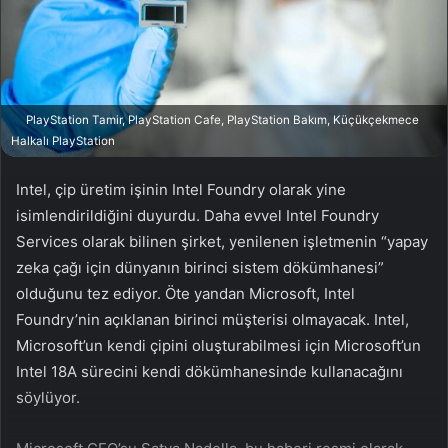
n
s
X
t
a
g
ö
PlayStation Tamir, PlayStation Cafe, PlayStation Bakım, Küçükçekmece
n
Halkalı PlayStation
d
e
Intel, çip üretim işinin Intel Foundry olarak yine
r
isimlendirildiğini duyurdu. Daha evvel Intel Foundry
m
Services olarak bilinen şirket, yenilenen işletmenin “yapay
e
zeka çağı için dünyanın birinci sistem dökümhanesi”
k
olduğunu tez ediyor. Öte yandan Microsoft, Intel
Foundry’nin açıklanan birinci müşterisi olmayacak. Intel,
Microsoft’un kendi çipini oluşturabilmesi için Microsoft’un
Intel 18A sürecini kendi dökümhanesinde kullanacağını
söylüyor.