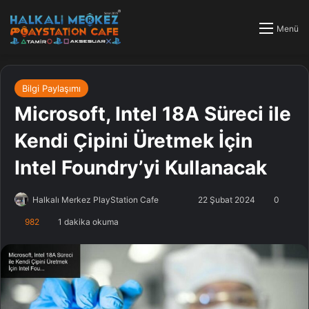
Menü
Bilgi Paylaşımı
Microsoft, Intel 18A Süreci ile
Kendi Çipini Üretmek İçin
Intel Foundry’yi Kullanacak
Halkalı Merkez PlayStation Cafe
F
B
22 Şubat 2024
0
o
i
982
1 dakika okuma
l
r
l
e
o
-
w
p
o
o