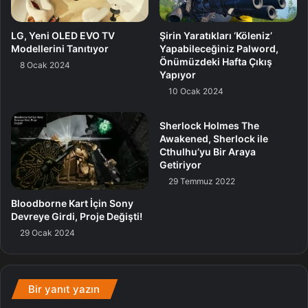
LG, Yeni OLED EVO TV
Şirin Yaratıkları ‘Köleniz’
Modellerini Tanıtıyor
Yapabileceğiniz Palword,
Önümüzdeki Hafta Çıkış
8 Ocak 2024
Yapıyor
10 Ocak 2024
Sherlock Holmes The
Awakened, Sherlock ile
Cthulhu’yu Bir Araya
Getiriyor
29 Temmuz 2022
Bloodborne Kart İçin Sony
Intel, bugünkü aktifliği birebir vakitte önümüzdeki birkaç
Devreye Girdi, Proje Değişti!
yılın dökümhane yol haritasını da sergilemek için kullandı.
29 Ocak 2024
Intel 18A süreci, 2024’ün sonlarında tam eser tasarımı için
hazır olacak. Daha gelişmiş Intel 14A süreci de yol
haritasına eklenmiş olsa da büyük ihtimalle hazır
Bir yanıt yazın
olmayacak.