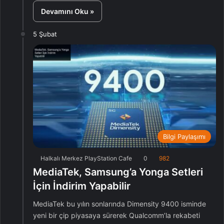
Devamını Oku »
5 Şubat
Bilgi Paylaşımı
Halkalı Merkez PlayStation Cafe
0
982
MediaTek, Samsung’a Yonga Setleri
İçin İndirim Yapabilir
MediaTek bu yılın sonlarında Dimensity 9400 isminde
yeni bir çip piyasaya sürerek Qualcomm’la rekabeti