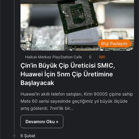
Bilgi Paylaşımı
Halkalı Merkez PlayStation Cafe
0
980
Çin’in Büyük Çip Üreticisi SMIC,
Huawei İçin 5nm Çip Üretimine
Başlayacak
Huawei’in akıllı telefon satışları, Kirin 9000S çipine sahip
Mate 60 serisi sayesinde geçtiğimiz yıl büyük ölçüde
artış gösterdi. 7nm’lik bir…
Devamını Oku »
6 Şubat