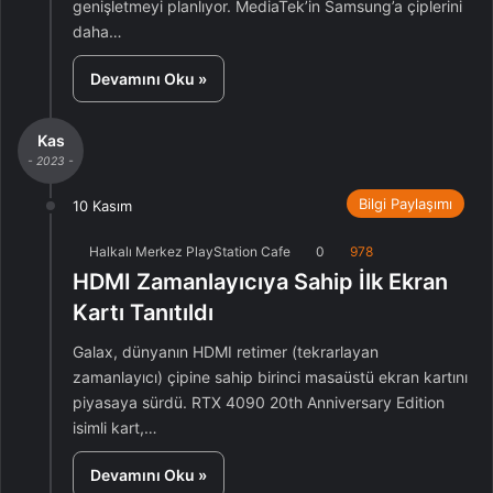
genişletmeyi planlıyor. MediaTek’in Samsung’a çiplerini
daha…
Devamını Oku »
Kas
- 2023 -
Bilgi Paylaşımı
10 Kasım
Halkalı Merkez PlayStation Cafe
0
978
HDMI Zamanlayıcıya Sahip İlk Ekran
Kartı Tanıtıldı
Galax, dünyanın HDMI retimer (tekrarlayan
zamanlayıcı) çipine sahip birinci masaüstü ekran kartını
piyasaya sürdü. RTX 4090 20th Anniversary Edition
isimli kart,…
Devamını Oku »