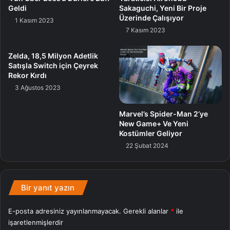
Geldi
Sakaguchi, Yeni Bir Proje
Bilgisayarınızın Windows 11 23H2 sürümünü destekleyip
Üzerinde Çalışıyor
1 Kasım 2023
desteklemediğini merak ediyorsanız, Microsoft’un evvelki
7 Kasım 2023
Windows 11 sürümlerinden bu yana sistem ihtiyaçlarını
güncellemediğini belirtelim.
Zelda, 18,5 Milyon Adetlik
Satışla Switch için Çeyrek
Rekor Kırdı
3 Ağustos 2023
Sürüm
Windows 11
Marvel’s Spider-Man 2’ye
New Game+ Ve Yeni
Kostümler Geliyor
22 Şubat 2024
Bir yanıt yazın
E-posta adresiniz yayınlanmayacak.
Gerekli alanlar
*
ile
işaretlenmişlerdir