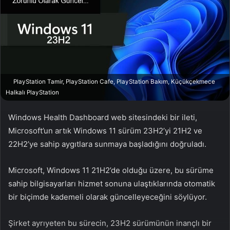
w
p
o
o
n
s
X
t
a
g
ö
PlayStation Tamir, PlayStation Cafe, PlayStation Bakım, Küçükçekmece
n
Halkalı PlayStation
d
e
Windows Health Dashboard web sitesindeki bir ileti,
r
Microsoft’un artık Windows 11 sürüm 23H2’yi 21H2 ve
m
22H2’ye sahip aygıtlara sunmaya başladığını doğruladı.
e
k
Microsoft, Windows 11 21H2’de olduğu üzere, bu sürüme
sahip bilgisayarları hizmet sonuna ulaştıklarında otomatik
bir biçimde kademeli olarak güncelleyeceğini söylüyor.
Şirket ayrıyeten bu sürecin, 23H2 sürümünün inançlı bir