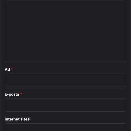
Y
o
r
u
m
*
Ad
*
E-posta
*
İnternet sitesi