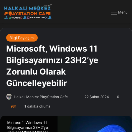
Menü
Bilgi Paylaşımı
Microsoft, Windows 11
Bilgisayarınızı 23H2’ye
Zorunlu Olarak
Güncelleyebilir
Halkalı Merkez PlayStation Cafe
F
B
22 Şubat 2024
0
o
i
981
1 dakika okuma
l
r
l
e
o
-