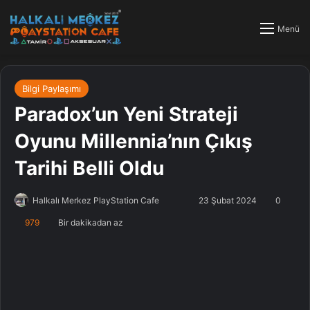
Menü
Bilgi Paylaşımı
Paradox’un Yeni Strateji
Oyunu Millennia’nın Çıkış
Tarihi Belli Oldu
Halkalı Merkez PlayStation Cafe
F
B
23 Şubat 2024
0
o
i
979
Bir dakikadan az
l
r
l
e
o
-
w
p
o
o