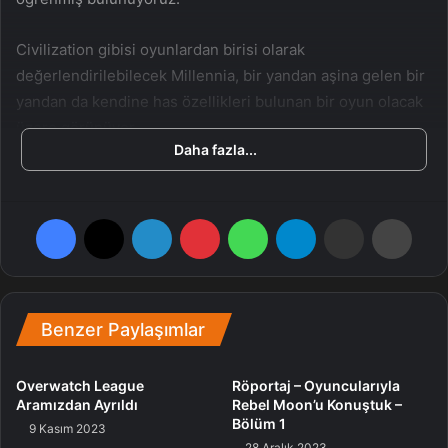
Civilization gibisi oyunlardan birisi olarak
değerlendirilebilecek Millennia, bir yandan aşina gelen bir
yandan da kendine has özellikleri bulunan bir oyun olacak
üzere görünüyor.
Daha fazla...
Oyun ön siparişe de sunulmuş bulunuyor. Steam’de olağan
fiyatı 39.99$ iken, ülkemizin içinde bulunduğu MENA
Facebook
X
LinkedIn
Pinterest
WhatsApp
Telegram
E-Posta ile paylaş
Yazdır
kümesi içinse 23,99$ olarak belirlenmiş durumda.
Millennia, 26 Mart’ta oyun severlerle buluşacak. Başarılı bir
strateji oyunu olacağını düşünüyorum, beni yanıltacak mı
Benzer Paylaşımlar
yoksa haklı mı çıkaracak bakalım. Merakla bekliyoruz,
yakından takipteyiz.
Overwatch League
Röportaj – Oyuncularıyla
Aramızdan Ayrıldı
Rebel Moon’u Konuştuk –
Bölüm 1
Oyun
9 Kasım 2023
28 Aralık 2023