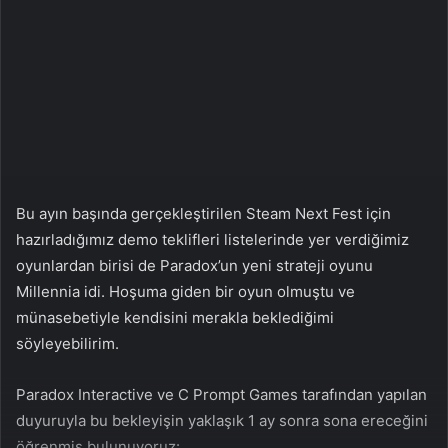
n
s
X
t
a
g
ö
n
d
e
r
Bu ayın başında gerçekleştirilen Steam Next Fest için
m
hazırladığımız demo teklifleri listelerinde yer verdiğimiz
e
oyunlardan birisi de Paradox’un yeni strateji oyunu
k
Millennia idi. Hoşuma giden bir oyun olmuştu ve
münasebetiyle kendisini merakla beklediğimi
söyleyebilirim.
Paradox Interactive ve C Prompt Games tarafından yapılan
duyuruyla bu bekleyişin yaklaşık 1 ay sonra sona ereceğini
öğrenmiş bulunuyoruz: