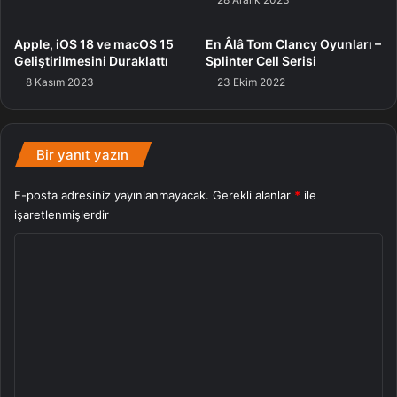
Apple, iOS 18 ve macOS 15
En Âlâ Tom Clancy Oyunları –
Geliştirilmesini Duraklattı
Splinter Cell Serisi
8 Kasım 2023
23 Ekim 2022
Bir yanıt yazın
E-posta adresiniz yayınlanmayacak.
Gerekli alanlar
*
ile
işaretlenmişlerdir
Y
o
r
u
m
*