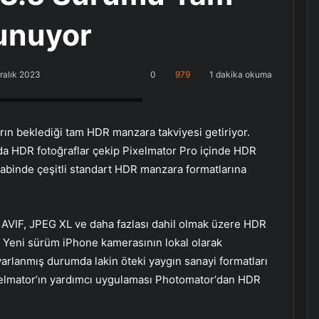
unuyor
ralık 2023
0
979
1 dakika okuma
, Küçükçekmece Halkalı PlayStation
rın beklediği tam HDR manzara takviyesi getiriyor.
ında HDR fotoğraflar çekip Pixelmator Pro içinde HDR
abinde çeşitli standart HDR manzara formatlarına
AVIF, JPEG XL ve daha fazlası dahil olmak üzere HDR
. Yeni sürüm iPhone kamerasının lokal olarak
yarlanmış durumda lakin öteki yaygın sanayi formatları
ixelmator’ın yardımcı uygulaması Photomator‘dan HDR