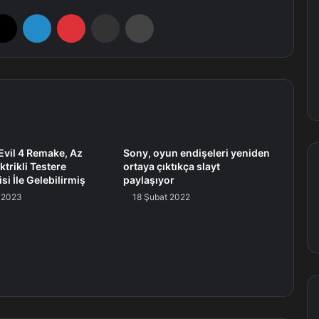
X
LinkedIn
Pinterest
E-Posta ile paylaş
Yazdır
Evil 4 Remake, Az
Sony, oyun endişeleri yeniden
ktrikli Testere
ortaya çıktıkça slayt
si İle Gelebilirmiş
paylaşıyor
 2023
18 Şubat 2022