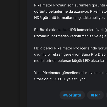
r
Pixelmator Pro’nun son sürümleri görüntü d
m
görüntü belgelerine da uzanıyor. Pixelmato
e
HDR görüntü formatlarını içe aktarabiliyor.
k
Bir öteki ekleme ise HDR katmanları özelliği
uzaylarını bozmadan karıştırmanıza ve eşle
HDR içeriği Pixelmator Pro içerisinde gör
uyumlu bir ekran gerekiyor. Buna Pro Disp
modellerinde bulunan küçük LED ekranların 
Yeni Pixelmator güncellemesi mevcut kullanı
Store‘da 799,99 TL’ye satılıyor.
Görüntü
Hdr