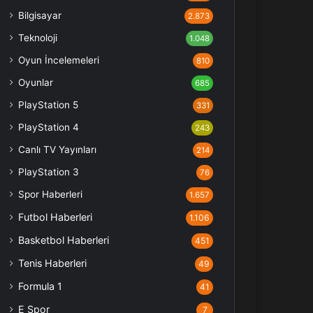
Bilgisayar
2.873
Teknoloji
1.048
Oyun İncelemeleri
810
Oyunlar
685
PlayStation 5
331
PlayStation 4
243
Canlı TV Yayınları
214
PlayStation 3
76
Spor Haberleri
1.657
Futbol Haberleri
1.106
Basketbol Haberleri
451
Tenis Haberleri
49
Formula 1
41
E Spor
7