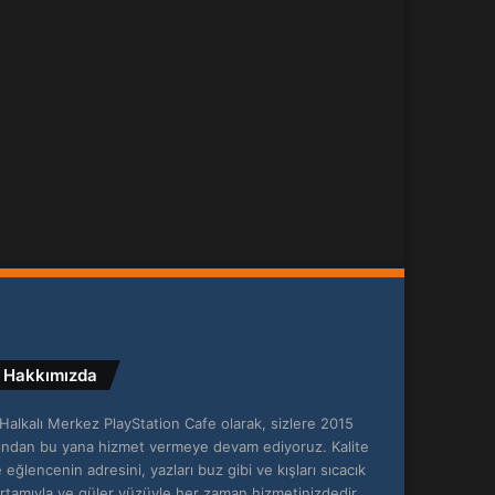
Hakkımızda
Halkalı Merkez PlayStation Cafe olarak, sizlere 2015
lından bu yana hizmet vermeye devam ediyoruz. Kalite
 eğlencenin adresini, yazları buz gibi ve kışları sıcacık
rtamıyla ve güler yüzüyle her zaman hizmetinizdedir,