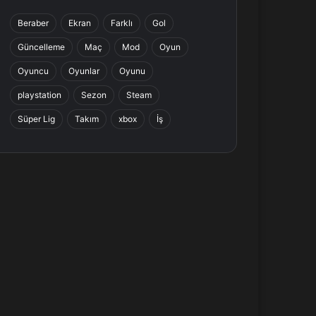
b
e
a
s
Beraber
Ekran
Farklı
Gol
o
d
g
A
Güncelleme
Maç
Mod
Oyun
o
I
r
p
Oyuncu
Oyunlar
Oyunu
k
n
a
p
playstation
Sezon
Steam
Süper Lig
Takım
xbox
İş
m