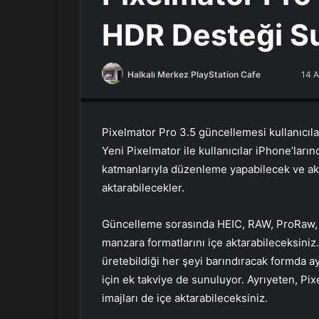
HDR Desteği S
Halkalı Merkez PlayStation Cafe
F
B
14 A
PlayStation Tamir, PlayStation Cafe, PlayStation Bakım
o
i
l
r
l
e
Pixelmator Pro 3.5 güncellemesi kullanıcıla
o
-
Yeni Pixelmator ile kullanıcılar iPhone’lar
w
p
katmanlarıyla düzenleme yapabilecek ve ak
o
o
aktarabilecekler.
n
s
X
t
Güncelleme sorasında HEIC, RAW, ProRaw, 
a
manzara formatlarını içe aktarabileceksiniz
g
üretebildiği her şeyi barındıracak formda a
ö
için ek takviye de sunuluyor. Ayrıyeten, P
n
d
imajları de içe aktarabileceksiniz.
e