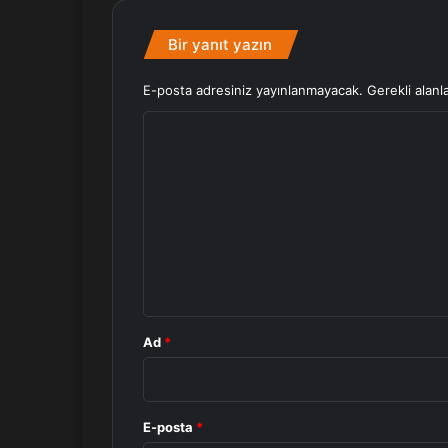
Bir yanıt yazın
E-posta adresiniz yayınlanmayacak.
Gerekli alanl
Y
o
r
u
m
*
Ad
*
E-posta
*