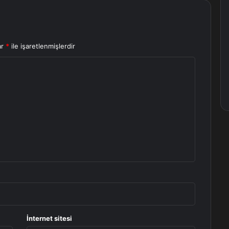
ar
*
ile işaretlenmişlerdir
İnternet sitesi