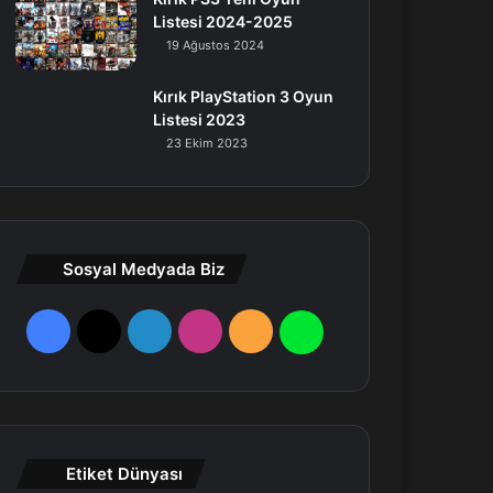
Listesi 2024-2025
19 Ağustos 2024
Kırık PlayStation 3 Oyun
Listesi 2023
23 Ekim 2023
Sosyal Medyada Biz
F
X
L
I
R
W
a
i
n
S
h
c
n
s
S
a
e
k
t
t
Etiket Dünyası