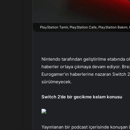
r
m
e
k
PlayStation Tamir, PlayStation Cafe, PlayStation Bakım
Nintendo tarafından geliştirilme etabında ol
haberler ortaya çıkmaya devam ediyor. Brez
Eurogamer’ın haberlerine nazaran Switch 2’
sürülmeyecek.
Switch 2’de bir gecikme kelam konusu
Yayınlanan bir podcast içerisinde konuşan 