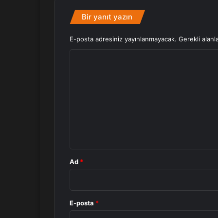
Bir yanıt yazın
E-posta adresiniz yayınlanmayacak.
Gerekli alanl
Y
o
r
u
m
*
Ad
*
E-posta
*