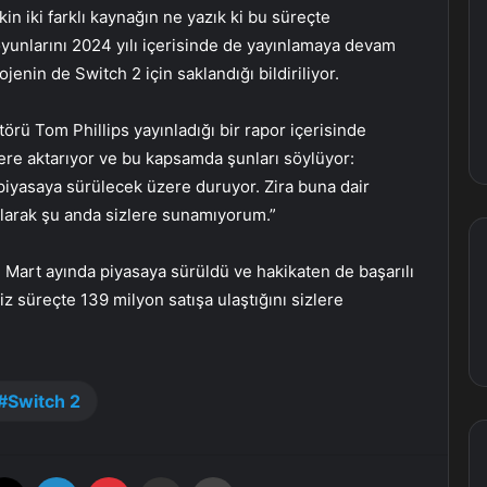
kin iki farklı kaynağın ne yazık ki bu süreçte
oyunlarını 2024 yılı içerisinde de yayınlamaya devam
jenin de Switch 2 için saklandığı bildiriliyor.
örü Tom Phillips yayınladığı bir rapor içerisinde
zlere aktarıyor ve bu kapsamda şunları söylüyor:
piyasaya sürülecek üzere duruyor. Zira buna dair
olarak şu anda sizlere sunamıyorum.”
n Mart ayında piyasaya sürüldü ve hakikaten de başarılı
z süreçte 139 milyon satışa ulaştığını sizlere
Switch 2
X
LinkedIn
Pinterest
E-Posta ile paylaş
Yazdır