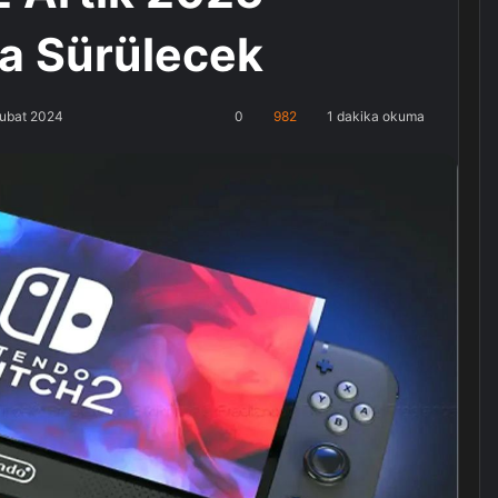
ya Sürülecek
Şubat 2024
0
982
1 dakika okuma