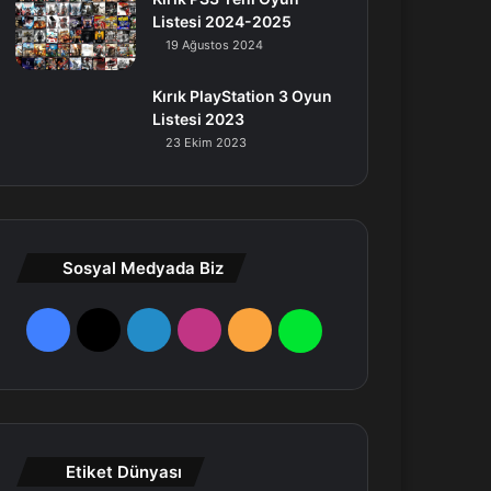
Listesi 2024-2025
19 Ağustos 2024
Kırık PlayStation 3 Oyun
Listesi 2023
23 Ekim 2023
Sosyal Medyada Biz
F
X
L
I
R
W
a
i
n
S
h
c
n
s
S
a
e
k
t
t
Etiket Dünyası