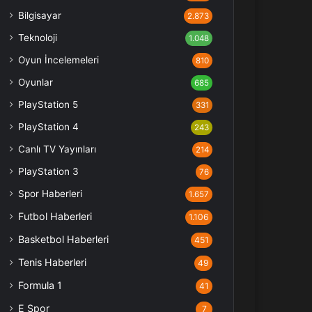
Bilgisayar
2.873
Teknoloji
1.048
Oyun İncelemeleri
810
Oyunlar
685
PlayStation 5
331
PlayStation 4
243
Canlı TV Yayınları
214
PlayStation 3
76
Spor Haberleri
1.657
Futbol Haberleri
1.106
Basketbol Haberleri
451
Tenis Haberleri
49
Formula 1
41
E Spor
7