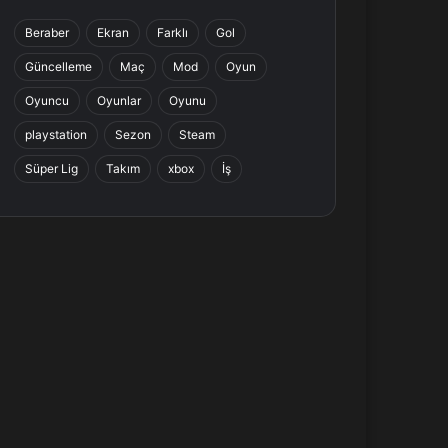
b
e
a
s
Beraber
Ekran
Farklı
Gol
o
d
g
A
Güncelleme
Maç
Mod
Oyun
o
I
r
p
Oyuncu
Oyunlar
Oyunu
k
n
a
p
playstation
Sezon
Steam
Süper Lig
Takım
xbox
İş
m