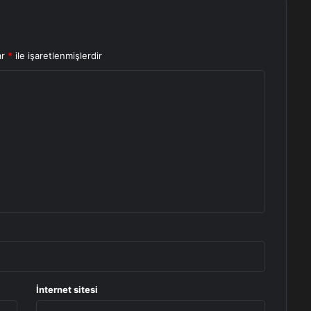
ar
*
ile işaretlenmişlerdir
İnternet sitesi