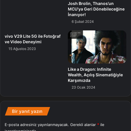
Josh Brolin, Thanos’un
MCU’ya Geri Dönebileceğine
İnanıyor!
6 Şubat 2024
vivo V29 Lite 5G ile Fotoğraf
ve Video Deneyimi
15 Ağustos 2023
Like a Dragon: Infinite
Wealth, Açılış Sinematiğiyle
Karşımızda
23 Ocak 2024
Bir yanıt yazın
E-posta adresiniz yayınlanmayacak.
Gerekli alanlar
*
ile
işaretlenmişlerdir