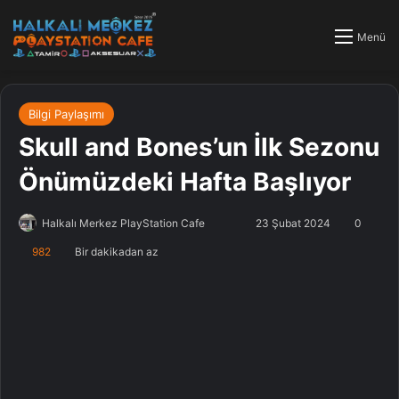
Menü
Bilgi Paylaşımı
Skull and Bones’un İlk Sezonu
Önümüzdeki Hafta Başlıyor
Halkalı Merkez PlayStation Cafe
F
B
23 Şubat 2024
0
o
i
982
Bir dakikadan az
l
r
l
e
o
-
w
p
o
o
n
s
X
t