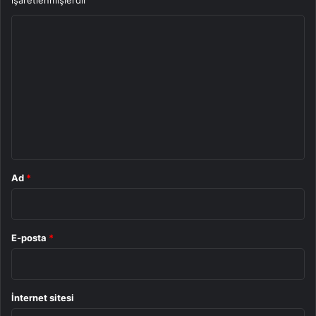
Y
o
r
u
m
*
Ad
*
E-posta
*
İnternet sitesi