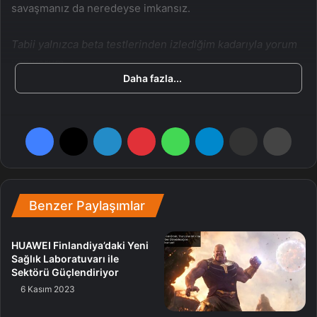
savaşmanız da neredeyse imkansız.
Tabii yalnızca beta testlerinden izlediğim kadarıyla yorum
yapıyorum.
Daha fazla...
Hint Okyanusu’ndaki maceranızda Tylosaurus isimli deniz
canavarı ile müsabaka bahtınız da olacak. Bildiğiniz üzere
Facebook
X
LinkedIn
Pinterest
WhatsApp
Telegram
E-Posta ile paylaş
Yazdır
her dönem Skull and Bones’un hem son boss’u, hem de
deniz canavarı değişecek. Bir sonraki dönemde oyuncular
Hubac ikizleri ve efsanevi Megaladon ile savaşacak.
Benzer Paylaşımlar
Sezon
HUAWEI Finlandiya’daki Yeni
Sağlık Laboratuvarı ile
Sektörü Güçlendiriyor
6 Kasım 2023