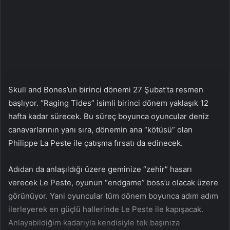
a
g
ö
n
d
e
r
Skull and Bones’un birinci dönemi 27 Şubat’ta resmen
m
başlıyor. “Raging Tides” isimli birinci dönem yaklaşık 12
e
hafta kadar sürecek. Bu süreç boyunca oyuncular deniz
k
canavarlarının yanı sıra, dönemin ana “kötüsü” olan
Philippe La Peste ile çatışma fırsatı da edinecek.
Adıdan da anlaşıldığı üzere geminize “zehir” hasarı
verecek Le Peste, oyunun “endgame” boss’u olacak üzere
görünüyor. Yani oyuncular tüm dönem boyunca adım adım
ilerleyerek en güçlü hallerinde Le Peste ile kapışacak.
Anlayabildiğim kadarıyla kendisiyle tek başınıza