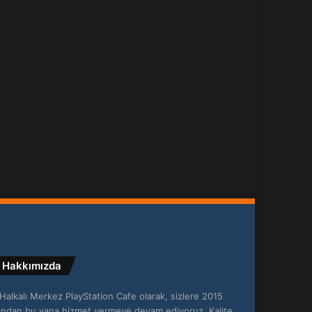
Hakkımızda
Halkalı Merkez PlayStation Cafe olarak, sizlere 2015
lından bu yana hizmet vermeye devam ediyoruz. Kalite