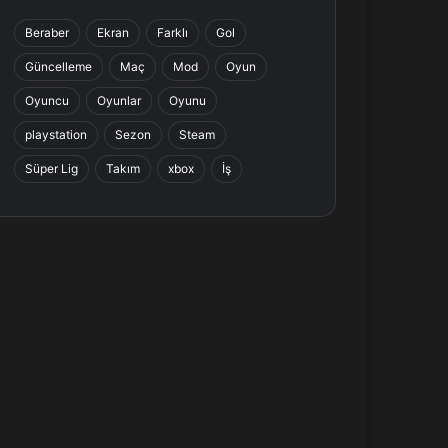
b
e
a
s
Beraber
Ekran
Farklı
Gol
o
d
g
A
Güncelleme
Maç
Mod
Oyun
o
I
r
p
Oyuncu
Oyunlar
Oyunu
k
n
a
p
playstation
Sezon
Steam
Süper Lig
Takım
xbox
İş
m