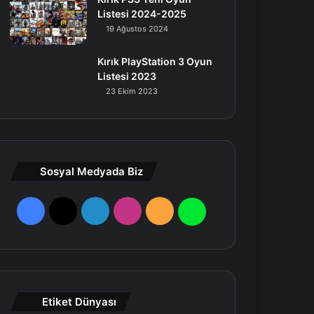
Listesi 2024-2025
19 Ağustos 2024
Kırık PlayStation 3 Oyun
Listesi 2023
23 Ekim 2023
Sosyal Medyada Biz
F
X
L
I
R
W
a
i
n
S
h
c
n
s
S
a
e
k
t
t
Etiket Dünyası