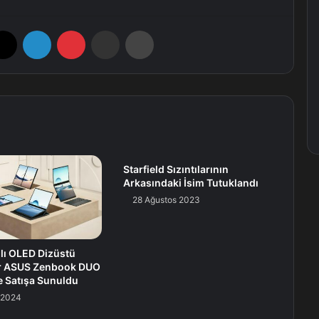
X
LinkedIn
Pinterest
E-Posta ile paylaş
Yazdır
Starfield Sızıntılarının
Arkasındaki İsim Tutuklandı
28 Ağustos 2023
nlı OLED Dizüstü
ar ASUS Zenbook DUO
e Satışa Sunuldu
 2024