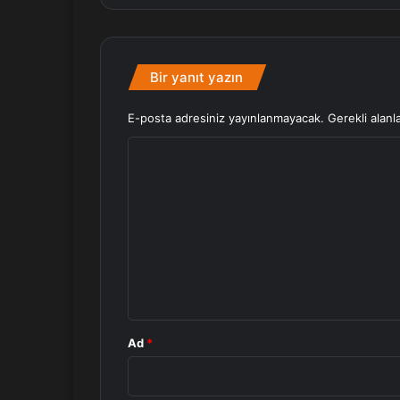
Bir yanıt yazın
E-posta adresiniz yayınlanmayacak.
Gerekli alanl
Y
o
r
u
m
*
Ad
*