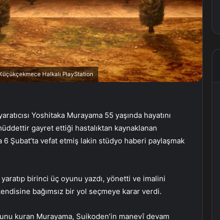
, Küçükçekmece Halkalı PlayStation
yaratıcısı Yoshitaka Murayama 55 yaşında hayatını
üddettir gayret ettiği hastalıktan kaynaklanan
 6 Şubat’ta vefat etmiş lakin stüdyo haberi paylaşmak
yaratıp birinci üç oyunu yazdı, yönetti ve imalini
kendisine bağımsız bir yol seçmeye karar verdi.
osunu kuran Murayama, Suikoden’in manevî devam