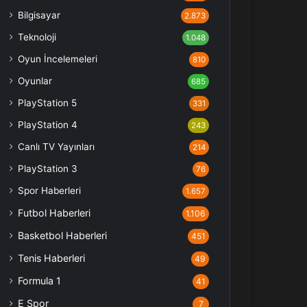
Bilgisayar
2.873
Teknoloji
1.048
Oyun İncelemeleri
810
Oyunlar
685
PlayStation 5
331
PlayStation 4
243
Canlı TV Yayınları
214
PlayStation 3
76
Spor Haberleri
1.657
Futbol Haberleri
1.106
Basketbol Haberleri
451
Tenis Haberleri
49
Formula 1
41
E Spor
7