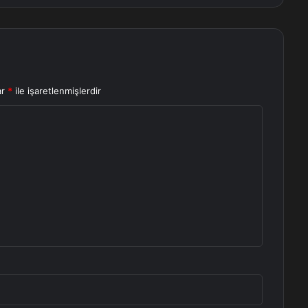
ar
*
ile işaretlenmişlerdir