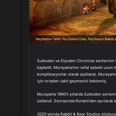
n
d
e
r
m
e
k
PlayStation Tamir, PlayStation Cafe, PlayStation Bakım
Suikoden ve Eiyuden Chronicle serilerinin 
kaybetti. Murayama’nın vefat sebebi uzun m
komplikasyonlar olarak açıklandı. Murayama
için ortadan vakit geçmesini beklemiş.
Murayama 1990’lı yıllarda Suikoden serisini 
üstlendi. Sonrasında Konami’den ayrılarak 
2020 yılında Rabbit & Bear Studios stüdy