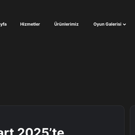
yfa
Hizmetler
Ürünlerimiz
Oyun Galerisi
art 2025’te