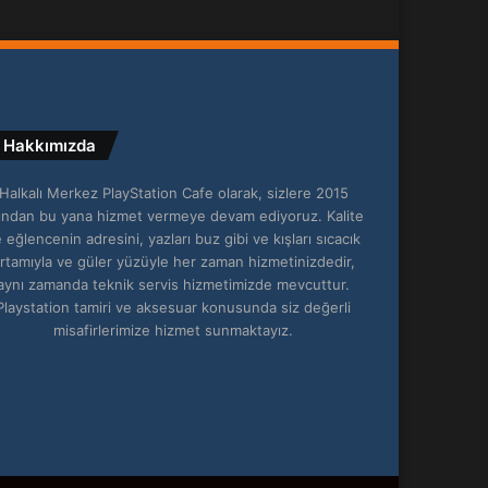
Hakkımızda
Halkalı Merkez PlayStation Cafe olarak, sizlere 2015
lından bu yana hizmet vermeye devam ediyoruz. Kalite
 eğlencenin adresini, yazları buz gibi ve kışları sıcacık
rtamıyla ve güler yüzüyle her zaman hizmetinizdedir,
aynı zamanda teknik servis hizmetimizde mevcuttur.
Playstation tamiri ve aksesuar konusunda siz değerli
misafirlerimize hizmet sunmaktayız.