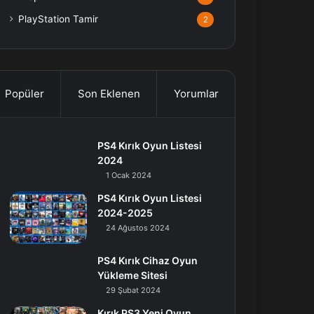
PlayStation Tamir
2
Popüler
Son Eklenen
Yorumlar
PS4 Kırık Oyun Listesi
2024
1 Ocak 2024
PS4 Kırık Oyun Listesi
2024-2025
24 Ağustos 2024
PS4 Kırık Cihaz Oyun
Yükleme Sitesi
29 Şubat 2024
Kırık PS3 Yeni Oyun