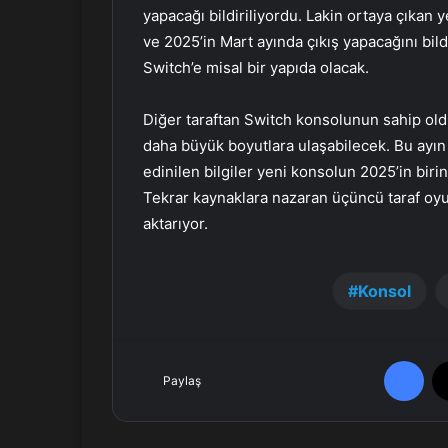
yapacağı bildiriliyordu. Lakin ortaya çıkan 
ve 2025’in Mart ayında çıkış yapacağını bild
Switch’e misal bir yapıda olacak.
Diğer taraftan Switch konsolunun sahip oldu
daha büyük boyutlara ulaşabilecek. Bu ayın 
edinilen bilgiler yeni konsolun 2025’in birin
Tekrar kaynaklara nazaran üçüncü taraf oyun
aktarıyor.
Konsol
Facebook
Paylaş