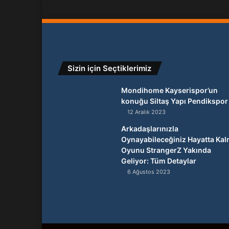
Sizin için Seçtiklerimiz
Mondihome Kayserispor’un
konuğu Siltaş Yapı Pendikspor
12 Aralık 2023
Arkadaşlarınızla
Oynayabileceğiniz Hayatta Ka
Oyunu StrangerZ Yakında
Geliyor: Tüm Detaylar
6 Ağustos 2023