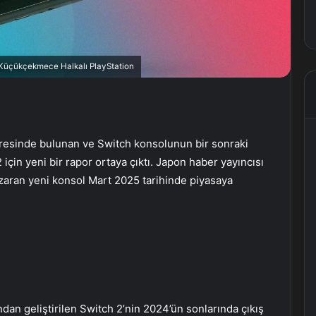
, Küçükçekmece Halkalı PlayStation
vresinde bulunan ve Switch konsolunun bir sonraki
çin yeni bir rapor ortaya çıktı. Japon haber yayıncısı
azaran yeni konsol Mart 2025 tarihinde piyasaya
dan geliştirilen Switch 2’nin 2024’ün sonlarında çıkış