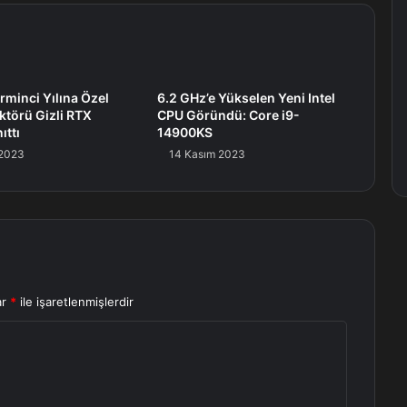
minci Yılına Özel
6.2 GHz’e Yükselen Yeni Intel
törü Gizli RTX
CPU Göründü: Core i9-
ıttı
14900KS
 2023
14 Kasım 2023
ar
*
ile işaretlenmişlerdir