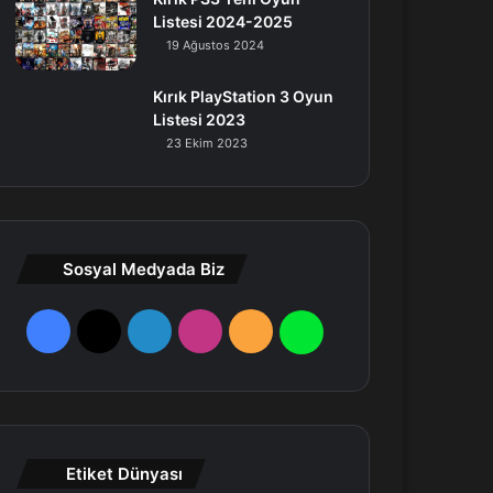
Listesi 2024-2025
19 Ağustos 2024
Kırık PlayStation 3 Oyun
Listesi 2023
23 Ekim 2023
Sosyal Medyada Biz
F
X
L
I
R
W
a
i
n
S
h
c
n
s
S
a
e
k
t
t
Etiket Dünyası