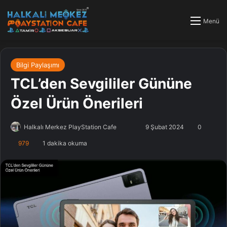
Menü
Bilgi Paylaşımı
TCL’den Sevgililer Gününe
Özel Ürün Önerileri
Halkalı Merkez PlayStation Cafe
F
B
9 Şubat 2024
0
o
i
979
1 dakika okuma
l
r
l
e
o
-
w
p
o
o
n
s
X
t