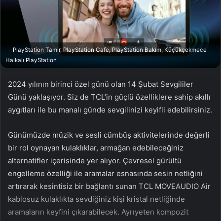
a
g
ö
n
PlayStation Tamir, PlayStation Cafe, PlayStation Bakım, Küçükçekmece
d
Halkalı PlayStation
e
r
2024 yılının birinci özel günü olan 14 Şubat Sevgililer
m
Günü yaklaşıyor. Siz de TCL’in güçlü özelliklere sahip akıllı
e
aygıtları ile bu manalı günde sevgilinizi keyifli edebilirsiniz.
k
Günümüzde müzik ve sesli cümbüş aktivitelerinde değerli
bir rol oynayan kulaklıklar, armağan edebileceğiniz
alternatifler içerisinde yer alıyor. Çevresel gürültü
engelleme özelliği ile aramalar esnasında sesin netliğini
artırarak kesintisiz bir bağlantı sunan TCL MOVEAUDIO Air
kablosuz kulaklıkta sevdiğiniz kişi kristal netliğinde
aramaların keyfini çıkarabilecek. Ayrıyeten kompozit