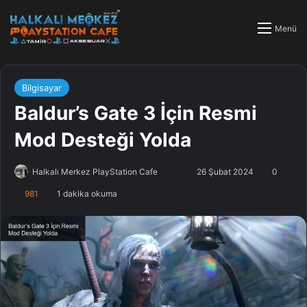
Menü
Bilgisayar
Baldur’s Gate 3 İçin Resmi
Mod Desteği Yolda
Halkalı Merkez PlayStation Cafe
F
B
26 Şubat 2024
0
o
i
981
1 dakika okuma
l
r
l
e
o
-
w
p
o
o
n
s
X
t