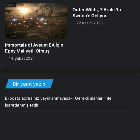
Outer Wilds, 7 Aralık’ta
Switch’e Geliyor
We generally don’t talk about
22 Kasım 2023
things til they’re ready, but as you
may have read, we’re making an
Immortals of Aveum EA İçin
Epey Maliyetli Olmuş
exception. We’ve been working on
14 Şubat 2024
a robust, cross-platform plan for
mod support to be released later
in year. We love our modding
Bir yanıt yazın
community and we want to
E-posta adresiniz yayınlanmayacak.
Gerekli alanlar
*
ile
support them. It’s coming.
işaretlenmişlerdir
https://t.co/54GsxNshlQ
Y
o
— Very AFK (@Cromwelp)
r