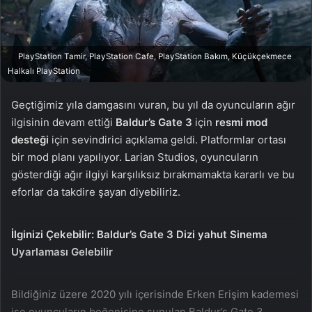
a
g
ö
PlayStation Tamir, PlayStation Cafe, PlayStation Bakım, Küçükçekmece
n
Halkalı PlayStation
d
e
Geçtiğimiz yıla damgasını vuran, bu yıl da oyuncuların ağır
r
ilgisinin devam ettiği
Baldur’s Gate 3
için
resmi mod
m
desteği
için sevindirici açıklama geldi. Platformlar ortası
e
bir mod planı yapılıyor. Larian Studios, oyuncuların
k
gösterdiği ağır ilgiyi karşılıksız bırakmamakta kararlı ve bu
eforlar da takdire şayan diyebiliriz.
İlginizi Çekebilir:
Baldur’s Gate 3 Dizi yahut Sinema
Uyarlaması Gelebilir
Bildiğiniz üzere 2020 yılı içerisinde Erken Erişim kademesi
ise oyuncuların beğenisine sunulan Baldur’s Gate 3,