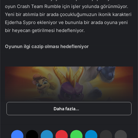
n
s
oyun Crash Team Rumble için işler yolunda görünmüyor.
X
t
Yeni bir atılımla bir arada çocukluğumuzun ikonik karakteri
a
Ejderha Sypro ekleniyor ve bununla bir arada oyuna yeni
g
bir heyecan getirilmesi hedefleniyor.
ö
n
Oyunun ilgi cazip olması hedefleniyor
d
e
r
m
e
k
Daha fazla...
Facebook
X
LinkedIn
Pinterest
WhatsApp
Telegram
E-Posta ile paylaş
Yazdır