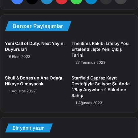
Oyunun All Fired Up olarak isimlendirilecek üçüncü
dönemi 7 Aralık’ta başlıyor ve oynanabilir karakter olarak
Benzer Paylaşımlar
Spyro’yu içeriyor. Bu dönemle birlikte evvelki dönemlerde
olduğu üzere battle pass içeriği, içerikler, kozmetikler,
Yeni Call of Duty: Next Yayını
The Sims Rakibi Life by You
çabalar ve daha fazlası oyunculara sunulmayı bekliyor.
Duyuruları
Ertelendi: İşte Yeni Çıkış
Tarihi
6 Ekim 2023
27 Temmuz 2023
Haziran ayında piyasaya sürülen Crash Team Rumble, dört
oyuncudan oluşan iki ekibin çabasını husus alıyor. Oyunda
Skull & Bones’un Ana Odağı
Starfield Çapraz Kayıt
kadrolar Wumpa Meyvesi’ni toplamaya çalışıyor ve en fazla
Hikaye Olmayacak
Desteğiyle Geliyor: Şu Anda
toplayan kadro kazanıyor.
“Play Anywhere” Etiketine
1 Ağustos 2022
Sahip
Diğer taraftan Crash Bandicoot serisinin çok oyunculu bir
1 Ağustos 2023
yan oyunu olan bu imal Twitcht’e haftalık olarak 12 kişi
tarafından izleniyor. Twitch Tracker tarafından sağlanan
datalara nazaran oyun birinci çıkışıyla birlikte haftalık 316
Bir yanıt yazın
izleyiciye ulaştı lakin geldiğimiz noktada bu sayı 12’ye