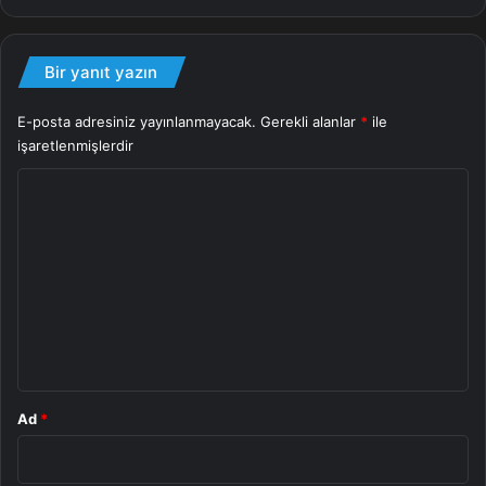
vakit evvel Assassin’s Creed Mirage ile ilgili bütün
ayrıntıları sızdıran Rebs Gaming, Twitter üzerinden yaptığı
açıklama ile bu içeriğin oyunun çıkışından bir yıl sonra PC,
Bir yanıt yazın
Switch, Xbox One ve Xbox Series platformlarına da
çıkacağını belirtti.
E-posta adresiniz yayınlanmayacak.
Gerekli alanlar
*
ile
işaretlenmişlerdir
Y
o
Hogwarts Legacy PlayStation
r
exclusive quest “Haunter
u
Hogsmeade Shop”, cosmetic set,
m
shop for selling items and gear at
*
better rates, and dungeon won’t be
available for Xbox until a year after
release.
Ad
*
Console exclusive shit is dumb,
and I’m sure Jim Ryan is cool with