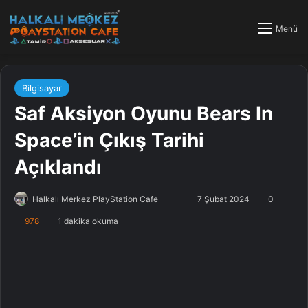
Menü
Bilgisayar
Saf Aksiyon Oyunu Bears In
Space’in Çıkış Tarihi
Açıklandı
Halkalı Merkez PlayStation Cafe
F
B
7 Şubat 2024
0
o
i
978
1 dakika okuma
l
r
l
e
o
-
w
p
o
o