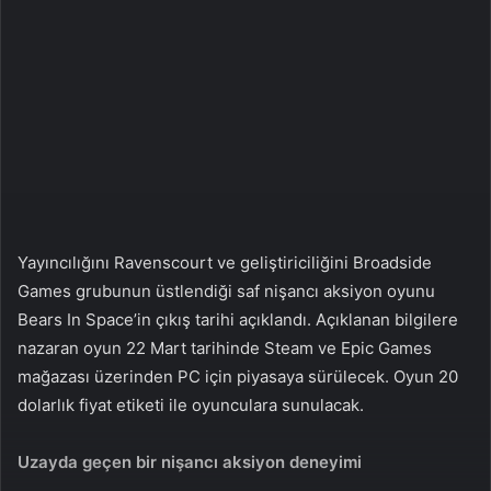
n
s
X
t
a
g
ö
n
d
e
r
m
Yayıncılığını Ravenscourt ve geliştiriciliğini Broadside
e
Games grubunun üstlendiği saf nişancı aksiyon oyunu
k
Bears In Space’in çıkış tarihi açıklandı. Açıklanan bilgilere
nazaran oyun 22 Mart tarihinde Steam ve Epic Games
mağazası üzerinden PC için piyasaya sürülecek. Oyun 20
dolarlık fiyat etiketi ile oyunculara sunulacak.
Uzayda geçen bir nişancı aksiyon deneyimi