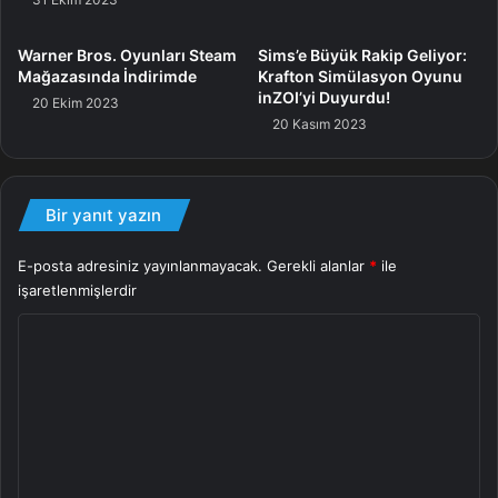
olduğunu öğrenebilirsiniz.
Warner Bros. Oyunları Steam
Sims’e Büyük Rakip Geliyor:
Mağazasında İndirimde
Krafton Simülasyon Oyunu
Demo fragmanı
inZOI’yi Duyurdu!
20 Ekim 2023
20 Kasım 2023
Oyun
Bir yanıt yazın
E-posta adresiniz yayınlanmayacak.
Gerekli alanlar
*
ile
işaretlenmişlerdir
Y
o
r
u
m
*