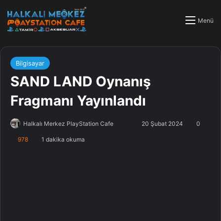
Menü
Bilgisayar
SAND LAND Oynanış
Fragmanı Yayınlandı
Halkalı Merkez PlayStation Cafe
F
B
20 Şubat 2024
0
o
i
978
1 dakika okuma
l
r
l
e
o
-
w
p
o
o
n
s
X
t