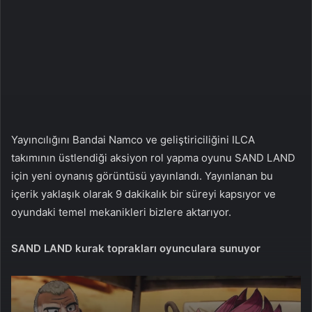
a
g
ö
n
d
e
r
m
Yayıncılığını Bandai Namco ve geliştiriciliğini ILCA
e
takımının üstlendiği aksiyon rol yapma oyunu SAND LAND
k
için yeni oynanış görüntüsü yayınlandı. Yayınlanan bu
içerik yaklaşık olarak 9 dakikalık bir süreyi kapsıyor ve
oyundaki temel mekanikleri bizlere aktarıyor.
SAND LAND kurak toprakları oyunculara sunuyor