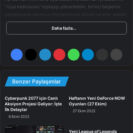
“rüya kadrosunu” toplayıp yükseltebilir, birinci beşlerini
şampiyonluk takımına dönüştürecek büyük kararlar alabilir,
savunma ve atak taktiklerini güçlendirmek için koç takımını
Daha fazla...
yükseltebilirler.
Level Infinite Kıdemli Yöneticisi Anthony Crouts, NBA
Facebook
X
LinkedIn
Pinterest
WhatsApp
Telegram
E-Posta ile paylaş
Yazdır
Infinite hakkında şunları söyledi: “NBA Infinite, oyun
severlerin istekleri göz önünde bulundurularak baştan
sona dolu dolu bir tecrübe yaşatma amacıyla inşa edildi.
Takımımız, NBA ve NBPA ile birlikte basketbol severlerin
Benzer Paylaşımlar
sevdikleri her şeyi oyunda bulabilmeleri için gerekli tüm
çalışmaları yaparak, oyuncuların telefonlarına direkt bir
Cyberpunk 2077 için Canlı
Haftanın Yeni GeForce NOW
tecrübe sunmayı hedefledi.”
Aksiyon Projesi Geliyor: İşte
Oyunları (27 Ekim)
İlk Detaylar
27 Ekim 2022
Karl-Anthony Towns, oyun için birinci resmi ikon sporcu
6 Ekim 2023
Yeni League of Legends