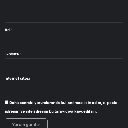
m
Geçtiğimiz günlerde NBA yıldızı Karl-Anthony Towns’un
*
oyun için birinci resmi ikon sportmen vazifesini üstlendiği
ve global arenada oyunda yer alacağı açıklanmıştı.
Towns’un yanında De’Aaron Fox, RJ Barrett, Tobias Harris,
Ad
*
Andrew Wiggins ve Jrue Holiday üzere değerli marka
elçileri de oyunda bulunacak.
E-posta
*
NBA Infinite’in NBA hayranlarını etkileşime geçirebileceği
ve onları oyunculara, lige ve birbirlerine daha da
yaklaştırabileceği eşsiz bir fırsat sunduğunu söyleyen NBA
İnternet sitesi
Global İş Birlikleri ve Medya Lider Yardımcısı Adrienne
O’Keeffe “Dünya çapındaki hayranlarımıza NBA heyecanını,
her yerde ve her vakit rekabet edebilecekleri bir
tecrübeyle sunmayı dört gözle bekliyoruz” dedi.
Daha sonraki yorumlarımda kullanılması için adım, e-posta
adresim ve site adresim bu tarayıcıya kaydedilsin.
THINK450’in Baş Ticari Sorumlusu Josh Goodstadt ise
şöyle konuştu: “Level Infinite ve Lightspeed Studios,