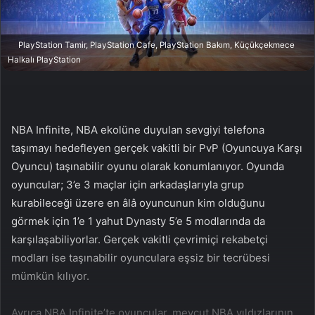
a
g
PlayStation Tamir, PlayStation Cafe, PlayStation Bakım, Küçükçekmece
ö
Halkalı PlayStation
n
d
e
r
NBA Infinite, NBA ekolüne duyulan sevgiyi telefona
m
taşımayı hedefleyen gerçek vakitli bir PvP (Oyuncuya Karşı
e
k
Oyuncu) taşınabilir oyunu olarak konumlanıyor. Oyunda
oyuncular; 3’e 3 maçlar için arkadaşlarıyla grup
kurabileceği üzere en âlâ oyuncunun kim olduğunu
görmek için 1’e 1 yahut Dynasty 5’e 5 modlarında da
karşılaşabiliyorlar. Gerçek vakitli çevrimiçi rekabetçi
modları ise taşınabilir oyunculara eşsiz bir tecrübesi
mümkün kılıyor.
Ayrıca NBA Infinite’te oyuncular, mevcut NBA yıldızlarının