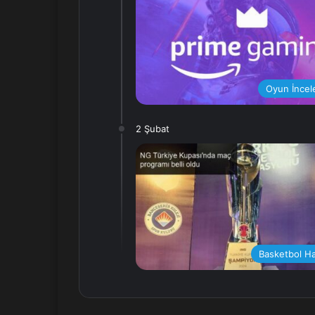
Oyun İncel
2 Şubat
Basketbol Ha