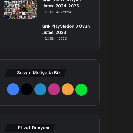
Listesi 2024-2025
19 Ağustos 2024
Kırık PlayStation 3 Oyun
Listesi 2023
23 Ekim 2023
Sosyal Medyada Biz
F
X
L
I
R
W
a
i
n
S
h
c
n
s
S
a
e
k
t
t
Etiket Dünyası