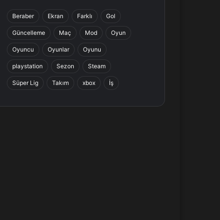
b
e
a
s
Beraber
Ekran
Farklı
Gol
o
d
g
A
Güncelleme
Maç
Mod
Oyun
o
I
r
p
Oyuncu
Oyunlar
Oyunu
k
n
a
p
playstation
Sezon
Steam
Süper Lig
Takım
xbox
İş
m