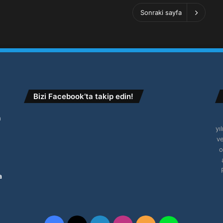
Sonraki sayfa
Bizi Facebook’ta takip edin!
n
yı
ve
o
a