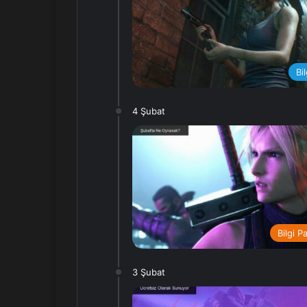
Bi
4 Şubat
Bilgi P
3 Şubat