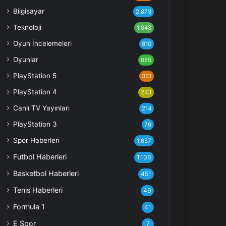
Bilgisayar
2.873
Teknoloji
1.048
Oyun İncelemeleri
810
Oyunlar
685
PlayStation 5
331
PlayStation 4
243
Canlı TV Yayınları
214
PlayStation 3
76
Spor Haberleri
1.657
Futbol Haberleri
1.106
Basketbol Haberleri
451
Tenis Haberleri
49
Formula 1
41
E Spor
7