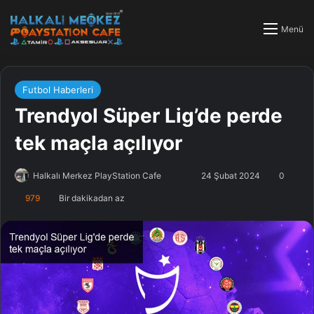
Menü
Futbol Haberleri
Trendyol Süper Lig’de perde
tek maçla açılıyor
Halkalı Merkez PlayStation Cafe
F
B
24 Şubat 2024
0
o
i
979
Bir dakikadan az
l
r
l
e
o
-
w
p
o
o
n
s
X
t