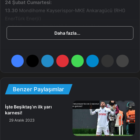
24 Şubat Cumartesi:
13.30
Mondihome Kayserispor-MKE Ankaragücü (RHG
EnerTürk Enerji)
16.00
Gaziantep FK-RAMS Başakşehir (Kalyon)
Daha fazla...
19.00
TÜMOSAN Konyaspor-Atakaş Hatayspor (MEDAŞ
Konya Büyükşehir)
19.00
Fenerbahçe-Kasımpaşa (Ülker)
Facebook
X
LinkedIn
Pinterest
WhatsApp
Telegram
E-Posta ile paylaş
Yazdır
25 Şubat Pazar:
13.30
EMS Yapı Sivasspor-Siltaş Yapı Pendikspor (BG
Küme 4 Eylül)
16.00
VavaCars Fatih Karagümrük-Corendon Alanyaspor
Benzer Paylaşımlar
(Atatürk Olimpiyat)
16.00
Trabzonspor-Yukatel Adana Demirspor (Papara
İşte Beşiktaş’ın ilk yarı
Park)
karnesi!
19.00
İstanbulspor-Beşiktaş (Esenyurt Necmi Kadıoğlu)
29 Aralık 2023
26 Şubat Pazartesi:
20.00
Galatasaray-Bitexen Antalyaspor (RAMS Park)