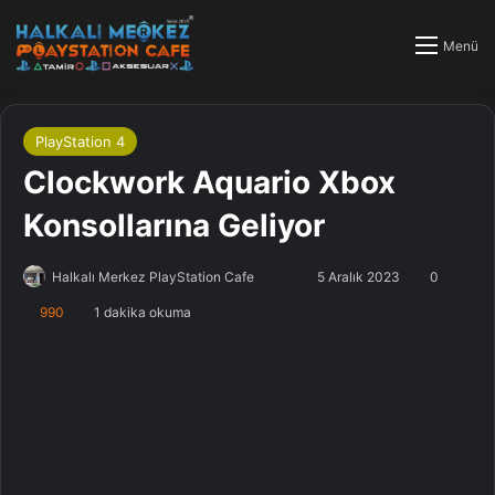
Menü
PlayStation 4
Clockwork Aquario Xbox
Konsollarına Geliyor
Halkalı Merkez PlayStation Cafe
F
B
5 Aralık 2023
0
o
i
990
1 dakika okuma
l
r
l
e
o
-
w
p
o
o
n
s
X
t