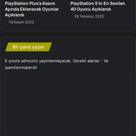
PlayStation Plus’a Kasım
PlayStation 5’in En Sevilen
Ayında Eklenecek Oyunlar
40 Oyunu Açıklandı
Açıklandı
28 Temmuz 2023
16 Kasım 2023
Oyun
Bir yanıt yazın
E-posta adresiniz yayınlanmayacak.
Gerekli alanlar
*
ile
işaretlenmişlerdir
Y
o
r
u
m
*