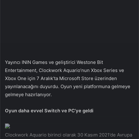
a
g
ö
n
d
e
r
m
Yayıncı ININ Games ve geliştirici Westone Bit
e
Entertainment, Clockwork Aquario’nun Xbox Series ve
k
Xbox One için 7 Aralık’ta Microsoft Store üzerinden
yayınlanacağını duyurdu. Oyun yeni platformuna gelmeye
gelmeye hazırlanıyor.
Oyun daha evvel Switch ve PC’ye geldi
Clockwork Aquario birinci olarak 30 Kasım 2021’de Avrupa