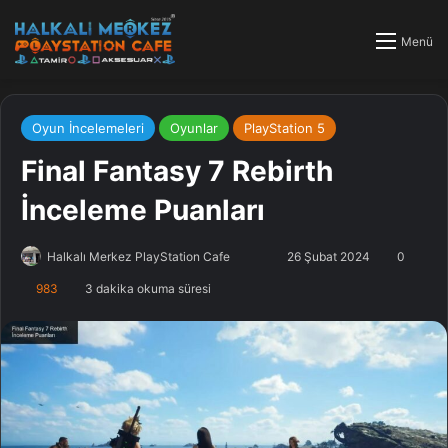
Menü
Oyun İncelemeleri
Oyunlar
PlayStation 5
Final Fantasy 7 Rebirth
İnceleme Puanları
Halkalı Merkez PlayStation Cafe
F
B
26 Şubat 2024
0
o
i
983
3 dakika okuma süresi
l
r
l
e
o
-
w
p
o
o
n
s