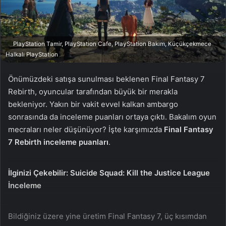
X
t
a
g
ö
PlayStation Tamir, PlayStation Cafe, PlayStation Bakım, Küçükçekmece
n
Halkalı PlayStation
d
e
Önümüzdeki satışa sunulması beklenen Final Fantasy 7
r
Rebirth, oyuncular tarafından büyük bir merakla
m
bekleniyor. Yakın bir vakit evvel kalkan ambargo
e
sonrasında da inceleme puanları ortaya çıktı. Bakalım oyun
k
mecraları neler düşünüyor? İşte karşımızda
Final Fantasy
7 Rebirth inceleme puanları
.
İlginizi Çekebilir:
Suicide Squad: Kill the Justice League
İnceleme
Bildiğiniz üzere yine üretim Final Fantasy 7, üç kısımdan