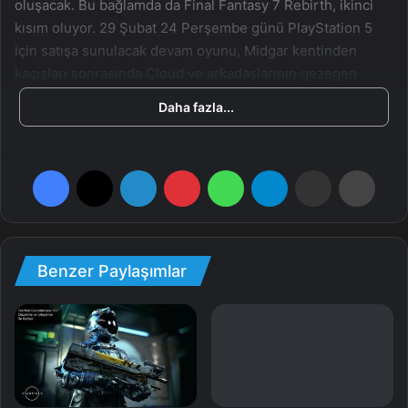
oluşacak. Bu bağlamda da Final Fantasy 7 Rebirth, ikinci
kısım oluyor. 29 Şubat 24 Perşembe günü PlayStation 5
için satışa sunulacak devam oyunu, Midgar kentinden
kaçışları sonrasında Cloud ve arkadaşlarının gezegen
boyunca çıktıkları seyahatte başlarından geçenler
Daha fazla...
anlatılacak. Amaçları ise Sephiroth’u bulmak olacak.
Facebook
X
LinkedIn
Pinterest
WhatsApp
Telegram
E-Posta ile paylaş
Yazdır
Metacritic sitesinde yayınlanan Final Fantasy 7 Rebirth
inceleme puanları, bizler için beklediğimize değecek
kalitede bir oyunun sunulacağının işareti oluyor. Şimdiye
Benzer Paylaşımlar
kadar yayınlanan puanların sonucunda, ortalama olarak 93
/ 100 tutturulmuş. Ayrıntılara aşağıdan göz atabilirsiniz.
Uncharted: Legacy Of
Thieves Collection –
Attack of the Fanboy – 5 / 5
İnceleme
4Players.de – 93 / 100
18 Ekim 2022
App Trigger – 10 / 10