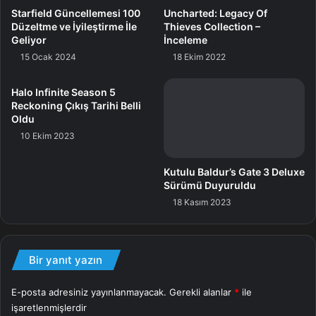
Starfield Güncellemesi 100
Areajugones – 9.7 / 10
Düzeltme ve İyileştirme İle
Atomix – 100 / 100
Geliyor
15 Ocak 2024
But Why Tho? – 9 / 10
Carole Quintaine – 18 / 20
Halo Infinite Season 5
CD-Action – 9 / 10
Reckoning Çıkış Tarihi Belli
Oldu
CGMagazine – 10 / 10
10 Ekim 2023
Checkpoint Gaming – 9.5 / 10
COGconnected – 95 / 100
Kutulu Baldur’s Gate 3 Deluxe
Comicbook.com – 5 / 5
Sürümü Duyuruldu
18 Kasım 2023
Destructoid – 9.5 / 10
Dexerto – 5 / 5
Digital Chumps – 10 / 10
Bir yanıt yazın
Digital Spy – 90 / 100
Digital Trends – 90 / 100
E-posta adresiniz yayınlanmayacak.
Gerekli alanlar
*
ile
işaretlenmişlerdir
Digitally Downloaded – 90 / 100