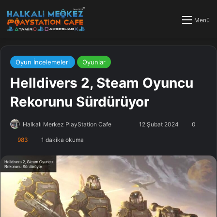
Menü
Oyun İncelemeleri
Oyunlar
Helldivers 2, Steam Oyuncu
Rekorunu Sürdürüyor
Halkalı Merkez PlayStation Cafe
F
B
12 Şubat 2024
0
o
i
983
1 dakika okuma
l
r
l
e
o
-
w
p
o
o
n
s