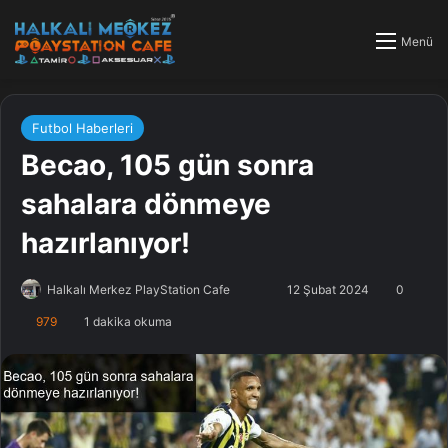
Menü
Futbol Haberleri
Becao, 105 gün sonra
sahalara dönmeye
hazırlanıyor!
Halkalı Merkez PlayStation Cafe
F
B
12 Şubat 2024
0
o
i
979
1 dakika okuma
l
r
l
e
o
-
w
p
o
o