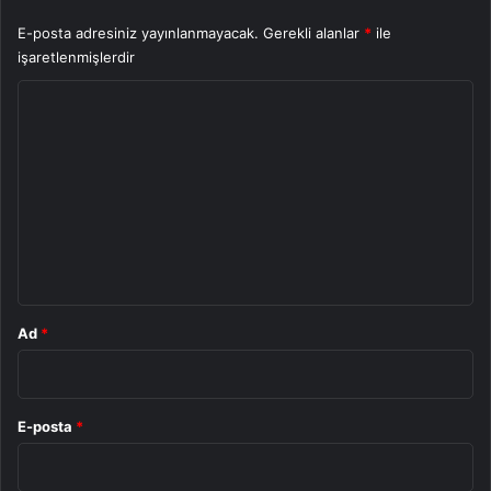
E-posta adresiniz yayınlanmayacak.
Gerekli alanlar
*
ile
işaretlenmişlerdir
Y
o
r
u
m
*
Ad
*
E-posta
*