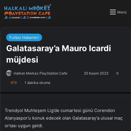
Menü
Futbol Haberleri
Galatasaray’a Mauro Icardi
müjdesi
Halkalı Merkez PlayStation Cafe
F
B
25 Kasım 2023
0
o
i
979
1 dakika okuma
PlayStation Tamir, PlayStation Cafe, PlayStation Bakım, Küçükçekmece
l
r
Halkalı PlayStation
l
e
o
-
w
p
Trendyol Muhteşem Lig’de cumartesi günü Corendon
o
o
Alanyaspor’u konuk edecek olan Galatasaray’a ulusal maç
n
s
ortası uygun geldi.
X
t