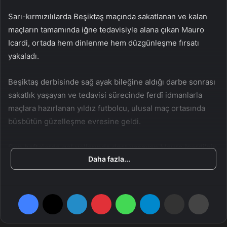
a
Sarı-kırmızılılarda Beşiktaş maçında sakatlanan ve kalan
g
maçların tamamında iğne tedavisiyle alana çıkan Mauro
ö
Icardi, ortada hem dinlenme hem düzgünleşme fırsatı
n
yakaladı.
d
e
Beşiktaş derbisinde sağ ayak bileğine aldığı darbe sonrası
r
sakatlık yaşayan ve tedavisi sürecinde ferdî idmanlarla
m
e
maçlara hazırlanan yıldız futbolcu, ulusal maç ortasında
k
büsbütün güzelleşme evresine geldi.
Son haftalarda gol yollarında dert yaşayan Mauro Icardi’nin
Daha fazla...
ortanın akabinde Corendon Alanyaspor, Manchester
United maçlarıyla eski formuna dönmesi bekleniyor.
Trendyol Muhteşem Lig’den son 11 maça 11’de başlayan
Facebook
X
LinkedIn
Pinterest
WhatsApp
Telegram
E-Posta ile paylaş
Yazdır
Icardi yalnızca birinci hafta oynanan Kayserispor maçında
oyuna sonradan dahil olmuştu.
8 GÜNDE 3 MAÇ