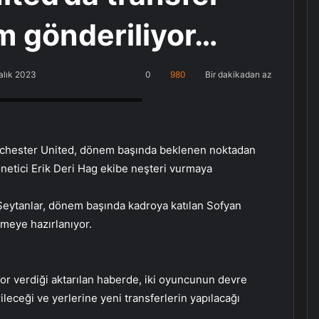
sim gönderiliyor…
alık 2023
0
980
Bir dakikadan az
, Küçükçekmece Halkalı PlayStation
nchester United, dönem başında beklenen noktadan
önetici Erik Deri Hag ekibe neşteri vurmaya
Şeytanlar, dönem başında kadroya katılan Sofyan
meye hazırlanıyor.
por verdiği aktarılan haberde, iki oyuncunun devre
leceği ve yerlerine yeni transferlerin yapılacağı