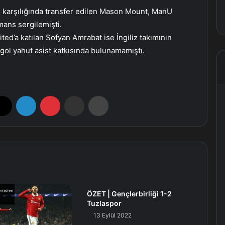
 karşılığında transfer edilen Mason Mount, ManU
rmans sergilemişti.
ted’a katılan Sofyan Amrabat ise İngiliz takımının
a gol yahut asist katkısında bulunamamıştı.
X
LinkedIn
Pinterest
E-Posta ile paylaş
Yazdır
ÖZET | Gençlerbirliği 1-2
Tuzlaspor
13 Eylül 2022