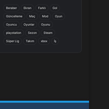
b
e
a
s
Beraber
Ekran
Farklı
Gol
o
d
g
A
Güncelleme
Maç
Mod
Oyun
o
I
r
p
Oyuncu
Oyunlar
Oyunu
k
n
a
p
playstation
Sezon
Steam
Süper Lig
Takım
xbox
İş
m