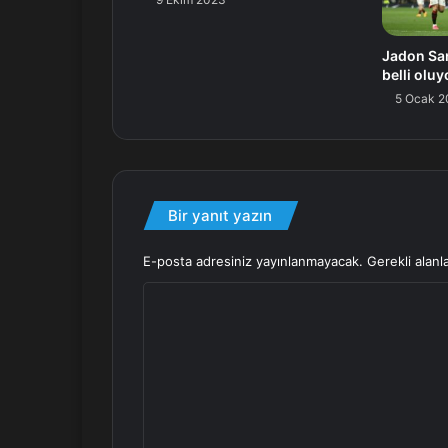
Jadon Sa
belli oluy
5 Ocak 2
Bir yanıt yazın
E-posta adresiniz yayınlanmayacak.
Gerekli alanl
Y
o
r
u
m
*