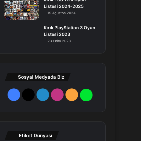
Listesi 2024-2025
19 Ağustos 2024
Kırık PlayStation 3 Oyun
Listesi 2023
23 Ekim 2023
Sosyal Medyada Biz
F
X
L
I
R
W
a
i
n
S
h
c
n
s
S
a
e
k
t
t
Etiket Dünyası