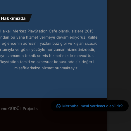
Hakkımızda
Halkalı Merkez PlayStation Cafe olarak, sizlere 2015
lından bu yana hizmet vermeye devam ediyoruz. Kalite
 eğlencenin adresini, yazları buz gibi ve kışları sıcacık
rtamıyla ve güler yüzüyle her zaman hizmetinizdedir,
aynı zamanda teknik servis hizmetimizde mevcuttur.
Playstation tamiri ve aksesuar konusunda siz değerli
misafirlerimize hizmet sunmaktayız.
Merhaba, nasıl yardımcı olabiliriz?
rımı: GÜDÜL Projects