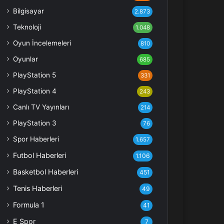
Bilgisayar
2.873
Teknoloji
1.048
Oyun İncelemeleri
810
Oyunlar
685
PlayStation 5
331
PlayStation 4
243
Canlı TV Yayınları
214
PlayStation 3
76
Spor Haberleri
1.657
Futbol Haberleri
1.106
Basketbol Haberleri
451
Tenis Haberleri
49
Formula 1
41
E Spor
7