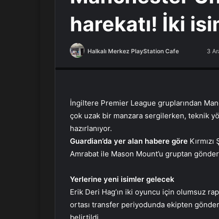
harekatı! İki i
Halkalı Merkez PlayStation Cafe
F
B
3 Ar
PlayStation Tamir, PlayStation Cafe, PlayStation Bakım
o
i
l
r
l
e
o
-
İngiltere Premier League gruplarından Ma
w
p
çok uzak bir manzara sergilerken, teknik y
o
o
hazırlanıyor.
n
s
Guardian’da yer alan habere göre
Kırmızı 
X
t
Amrabat ile Mason Mount’u gruptan gönder
a
g
Yerlerine yeni isimler gelecek
ö
Erik Deri Hag’ın iki oyuncu için olumsuz ra
n
d
ortası transfer periyodunda ekipten gönderi
e
belirtildi.