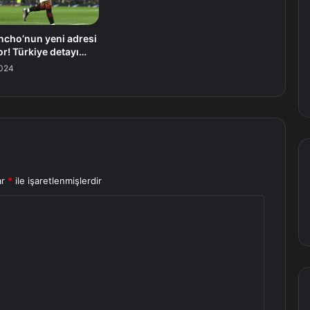
ncho’nun yeni adresi
or! Türkiye detayı…
024
ar
*
ile işaretlenmişlerdir