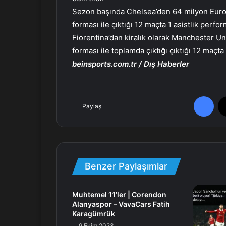
r
Sezon başında Chelsea’den 64 milyon Euro
m
forması ile çıktığı 12 maçta 1 asistlik perfo
e
Fiorentina’dan kiralık olarak Manchester Uni
k
forması ile toplamda çıktığı çıktığı 12 maçt
beinsports.com.tr / Dış Haberler
Facebook
Paylaş
Benzer Paylaşımlar
Muhtemel 11’ler | Corendon
Alanyaspor – VavaCars Fatih
Karagümrük
9 Ekim 2023