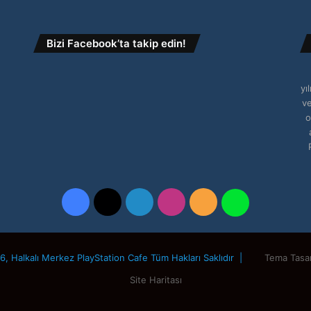
Bizi Facebook’ta takip edin!
ü
yı
ve
o
Facebook
X
LinkedIn
Instagram
RSS
WhatsApp
, Halkalı Merkez PlayStation Cafe Tüm Hakları Saklıdır |
Tema Tasa
Site Haritası
Facebook
X
LinkedIn
Instagram
RSS
WhatsApp