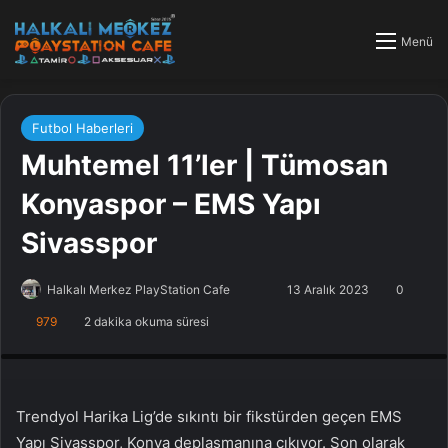
Menü
Futbol Haberleri
Muhtemel 11’ler | Tümosan
Konyaspor – EMS Yapı
Sivasspor
Halkalı Merkez PlayStation Cafe
F
B
13 Aralık 2023
0
o
i
979
2 dakika okuma süresi
PlayStation Tamir, PlayStation Cafe, PlayStation Bakım, Küçükçekmece
l
r
Halkalı PlayStation
l
e
o
-
w
p
Trendyol Harika Lig’de sıkıntı bir fikstürden geçen EMS
o
o
Yapı Sivasspor, Konya deplasmanına çıkıyor. Son olarak