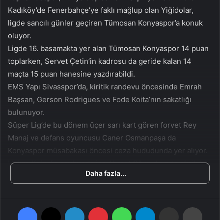
n
s
Kadıköy’de Fenerbahçe’ye faklı mağlup olan Yiğidolar,
X
t
ligde sancılı günler geçiren Tümosan Konyaspor’a konuk
a
oluyor.
g
Ligde 16. basamakta yer alan Tümosan Konyaspor 14 puan
ö
toplarken, Servet Çetin’in kadrosu da geride kalan 14
n
maçta 15 puan hanesine yazdırabildi.
d
EMS Yapı Sivasspor’da, kiritik randevu öncesinde Emrah
e
Başsan, Gerson Rodrigues ve Fode Koita’nın sakatlığı
r
m
bulunuyor.
e
Süper Lig’de bu dönem üçer sarı kart gören forvet Rey
k
Manaj ve defans oyuncusu Caner Osmanpaşa da
Konyaspor müsabakası öncesi ceza hududunda yer alıyor.
Hakan Keleş’in grubunda ise Ahmet Oğuz dışında eksik bir
Daha fazla...
isim bulunmuyor.
Medaş Konya Büyükşehir Stadyumu’nda oynanacak ve saat
20.00’de başlayacak müsabakada, hakem Tugay Kaan
Facebook
X
LinkedIn
Pinterest
WhatsApp
Telegram
E-Posta ile paylaş
Yazdır
Numanoğlu vazife yapacak. Alt sıraları yakından